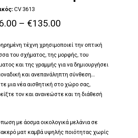
ικός:
CV 3613
Price
6.00
–
€
135.00
range:
€46.00
ηρημένη τέχνη χρησιμοποιεί την οπτική
through
σα του σχήματος, της μορφής, του
€135.00
ατος και της γραμμής για να δημιουργήσει
μοναδική και ανεπανάληπτη σύνθεση…
ε μια νέα αισθητική στο χώρο σας,
είξτε τον και ανανεώστε και τη διάθεσή
πωση με άοσμα οικολογικά μελάνια σε
ακερό ματ καμβά υψηλής ποιότητας χωρίς