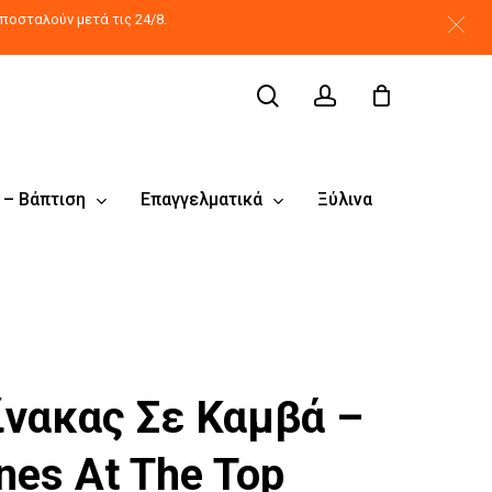
search
account
ποσταλούν μετά τις 24/8.
 – Βάπτιση
Επαγγελματικά
Ξύλινα
ίνακας Σε Καμβά –
nes At The Top