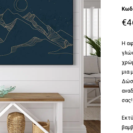
Κωδ
€
4
Η αφ
γλώσ
χρώμ
μια 
Δώστ
αναδ
σας!
Εκτύ
βαμβ