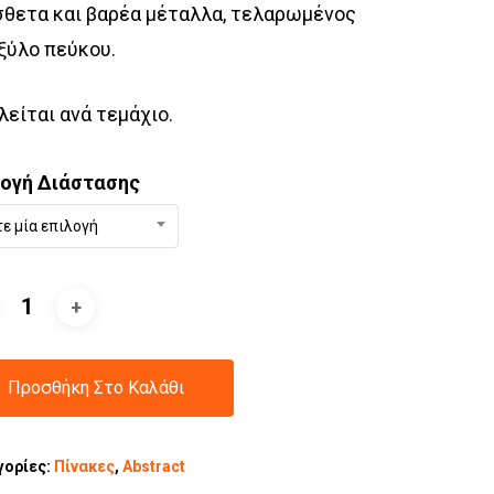
θετα και βαρέα μέταλλα, τελαρωμένος
ξύλο πεύκου.
είται ανά τεμάχιο.
λογή Διάστασης
τε μία επιλογή
Προσθήκη Στο Καλάθι
γορίες:
Πίνακες
,
Abstract