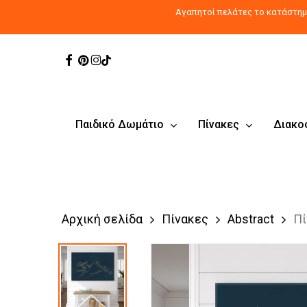
Skip
Αγαπητοί πελάτες το κατάστημα
to
main
Facebook
Pinterest
Instagram
Tiktok
content
Παιδικό Δωμάτιο
Πίνακες
Διακο
Αρχική σελίδα
Πίνακες
Abstract
Πί
Products
search