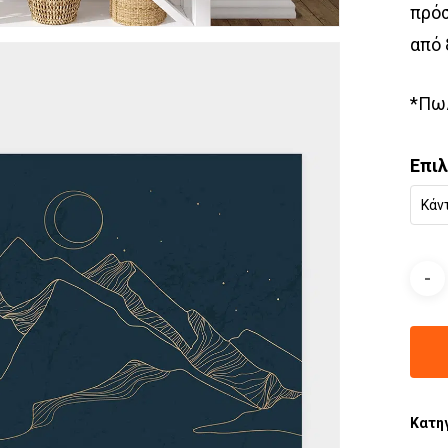
πρόσ
από 
*Πωλ
Επι
Κάν
Κατη