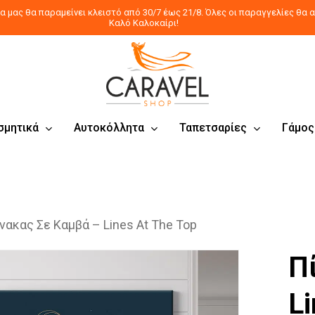
 μας θα παραμείνει κλειστό από 30/7 έως 21/8. Όλες οι παραγγελίες θα α
Καλό Καλοκαίρι!
σμητικά
Αυτοκόλλητα
Ταπετσαρίες
Γάμος
νακας Σε Καμβά – Lines At The Top
Π
Li