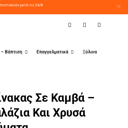
search
account
ποσταλούν μετά τις 24/8.
 – Βάπτιση
Επαγγελματικά
Ξύλινα
ίνακας Σε Καμβά –
αλάζια Και Χρυσά
ύματα