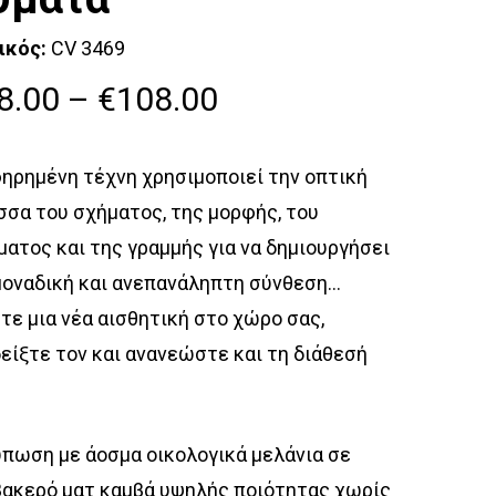
ικός:
CV 3469
Price
8.00
–
€
108.00
range:
€38.00
ηρημένη τέχνη χρησιμοποιεί την οπτική
through
σα του σχήματος, της μορφής, του
€108.00
ατος και της γραμμής για να δημιουργήσει
μοναδική και ανεπανάληπτη σύνθεση…
ε μια νέα αισθητική στο χώρο σας,
είξτε τον και ανανεώστε και τη διάθεσή
πωση με άοσμα οικολογικά μελάνια σε
ακερό ματ καμβά υψηλής ποιότητας χωρίς