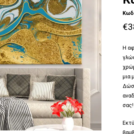
Κωδ
€
3
Η αφ
γλώσ
χρώμ
μια 
Δώστ
αναδ
σας!
Εκτύ
βαμβ