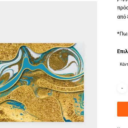
πρόσ
από 
*Πωλ
Επι