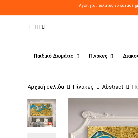
Skip
Αγαπητοί πελάτες το κατάστημα
to
main
Facebook
Pinterest
Instagram
Tiktok
content
Παιδικό Δωμάτιο
Πίνακες
Διακο
Αρχική σελίδα
Πίνακες
Abstract
Πί
Products
search