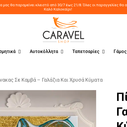
 μας θα παραμείνει κλειστό από 30/7 έως 21/8. Όλες οι παραγγελίες θα α
Καλό Καλοκαίρι!
σμητικά
Αυτοκόλλητα
Ταπετσαρίες
Γάμος
νακας Σε Καμβά – Γαλάζια Και Χρυσά Κύματα
Π
Γ
Κ