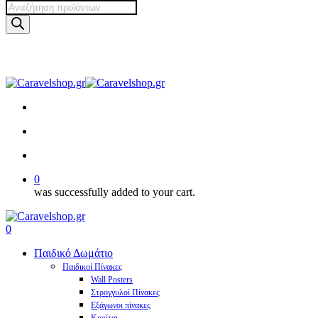
Products
search
Skip
to
main
facebook
pinterest
instagram
tiktok
content
search
account
0
was successfully added to your cart.
Menu
search
account
0
Menu
Παιδικό Δωμάτιο
Παιδικοί Πίνακες
Wall Posters
Στρογγυλοί Πίνακες
Εξάγωνοι πίνακες