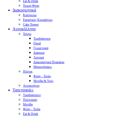
Eat & Drink
Νεκρή Φύση
Διακοσμητικά
Καλόγεροι
Εικαστικές Κρεμάστρες
Cake Topper
Αυτοκόλλητα
Τοίχου
Τρισδιάστατα
Floral
Γεωμετρικά
Διάφορα
Λεκτικά
Διακοσμητικά Πλακάκια
Μαυροπίνακες
Πόρτας
Φύση – Τοπία
Μοτίβα & Υφές
Αυτοκινήτου
Ταπετσαρίες
Τρισδιάστατες
Πολιτισμός
Μοτίβα
Φύση – Τοπία
Eat & Drink