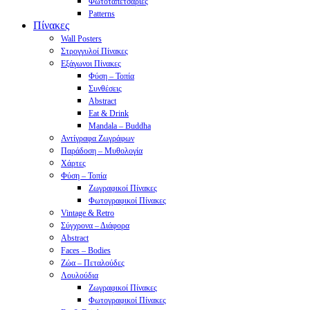
Φωτοταπετσαρίες
Patterns
Πίνακες
Wall Posters
Στρογγυλοί Πίνακες
Εξάγωνοι Πίνακες
Φύση – Τοπία
Συνθέσεις
Abstract
Eat & Drink
Mandala – Buddha
Αντίγραφα Ζωγράφων
Παράδοση – Μυθολογία
Χάρτες
Φύση – Τοπία
Ζωγραφικοί Πίνακες
Φωτογραφικοί Πίνακες
Vintage & Retro
Σύγχρονα – Διάφορα
Abstract
Faces – Bodies
Ζώα – Πεταλούδες
Λουλούδια
Ζωγραφικοί Πίνακες
Φωτογραφικοί Πίνακες