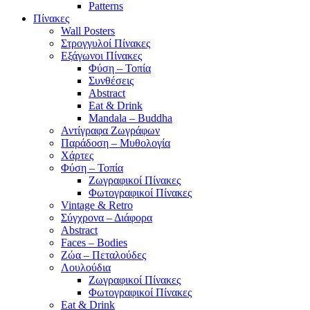
Patterns
Πίνακες
Wall Posters
Στρογγυλοί Πίνακες
Εξάγωνοι Πίνακες
Φύση – Τοπία
Συνθέσεις
Abstract
Eat & Drink
Mandala – Buddha
Αντίγραφα Ζωγράφων
Παράδοση – Μυθολογία
Χάρτες
Φύση – Τοπία
Ζωγραφικοί Πίνακες
Φωτογραφικοί Πίνακες
Vintage & Retro
Σύγχρονα – Διάφορα
Abstract
Faces – Bodies
Ζώα – Πεταλούδες
Λουλούδια
Ζωγραφικοί Πίνακες
Φωτογραφικοί Πίνακες
Eat & Drink