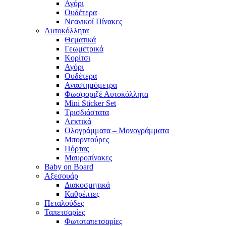
Αγόρι
Ουδέτερα
Νεανικοί Πίνακες
Αυτοκόλλητα
Θεματικά
Γεωμετρικά
Κορίτσι
Αγόρι
Ουδέτερα
Αναστημόμετρα
Φωσφοριζέ Αυτοκόλλητα
Mini Sticker Set
Tρισδιάστατα
Λεκτικά
Ολογράμματα – Μονογράμματα
Μπορντούρες
Πόρτας
Μαυροπίνακες
Baby on Board
Αξεσουάρ
Διακοσμητικά
Καθρέπτες
Πεταλούδες
Ταπετσαρίες
Φωτοταπετσαρίες