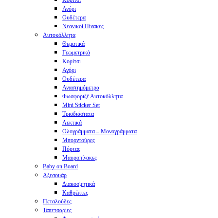
Κορίτσι
Αγόρι
Ουδέτερα
Νεανικοί Πίνακες
Αυτοκόλλητα
Θεματικά
Γεωμετρικά
Κορίτσι
Αγόρι
Ουδέτερα
Αναστημόμετρα
Φωσφοριζέ Αυτοκόλλητα
Mini Sticker Set
Tρισδιάστατα
Λεκτικά
Ολογράμματα – Μονογράμματα
Μπορντούρες
Πόρτας
Μαυροπίνακες
Baby on Board
Αξεσουάρ
Διακοσμητικά
Καθρέπτες
Πεταλούδες
Ταπετσαρίες