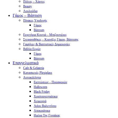
Πόλεις – Χάρτες
Beauty
Λουλούδια
Γάμος – Βάπτιση
Πίνακες Υποδοχής
Γάμος
Βάπτιση
Ευχετήρια Κουτιά – Μπιζουτιέρες
Στεφανοθήκες – Κορνίζες Γάμου, Βάπτισης
Γαμήλιες & Βαπτιστικές Δημιουργίες
Βιβλία Ευχών
Γάμος
Βάπτιση
Επαγγελματικά
Cafe & Gelateria
Κατασκευές Plexiglass
Αυτοκόλλητα
Εκπτώσεων – Προσφορών
Halloween
Black Friday
Χριστουγεννιάτικα
Χειμερινά
Αγίου Βαλεντίνου
Αποκριάτικα
Ημέρα Της Γυναίκας