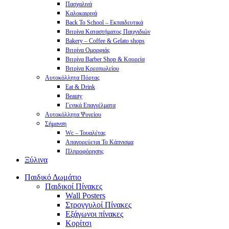
Πασχαλινά
Καλοκαιρινά
Back To School – Εκπαιδευτικά
Βιτρίνα Καταστήματος Παιχνιδιών
Bakery – Coffee & Gelato shops
Βιτρίνα Ομορφιάς
Βιτρίνα Barber Shop & Κουρεία
Βιτρίνα Κρεοπωλείου
Αυτοκόλλητα Πόρτας
Eat & Drink
Beauty
Γενικά Επαγγέλματα
Αυτοκόλλητα Ψυγείου
Σήμανση
Wc – Τουαλέτας
Απαγορεύεται Το Κάπνισμα
Πληροφόρησης
Ξύλινα
Παιδικό Δωμάτιο
Παιδικοί Πίνακες
Wall Posters
Στρογγυλοί Πίνακες
Εξάγωνοι πίνακες
Κορίτσι