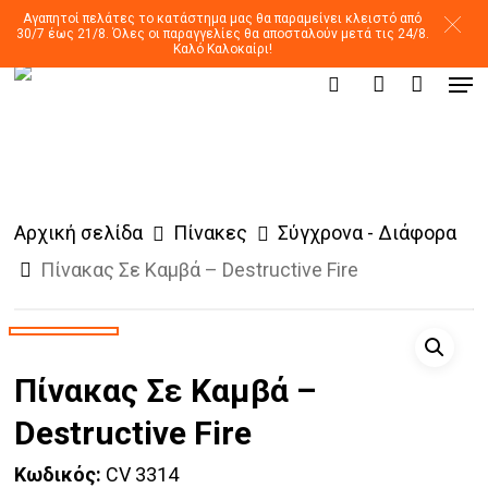
Skip
Αγαπητοί πελάτες το κατάστημα μας θα παραμείνει κλειστό από
30/7 έως 21/8. Όλες οι παραγγελίες θα αποσταλούν μετά τις 24/8.
to
Καλό Καλοκαίρι!
Men
main
Products
search
account
search
content
Αρχική σελίδα
Πίνακες
Σύγχρονα - Διάφορα
Πίνακας Σε Καμβά – Destructive Fire
Πίνακας Σε Καμβά –
Destructive Fire
Κωδικός:
CV 3314