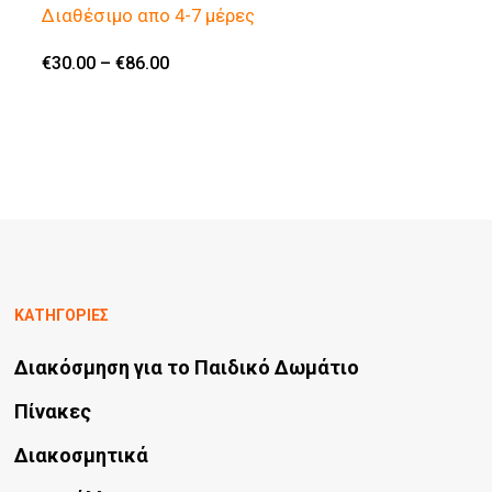
Διαθέσιμο απο 4-7 μέρες
επιλογές
μπορούν
Price
€
30.00
–
€
86.00
Αυτό
range:
να
€30.00
το
through
επιλεγούν
€86.00
προϊόν
στη
έχει
σελίδα
πολλαπλές
του
παραλλαγές.
προϊόντος
Οι
ΚΑΤΗΓΟΡΙΕΣ
επιλογές
μπορούν
Διακόσμηση για το Παιδικό Δωμάτιο
να
Πίνακες
επιλεγούν
Διακοσμητικά
στη