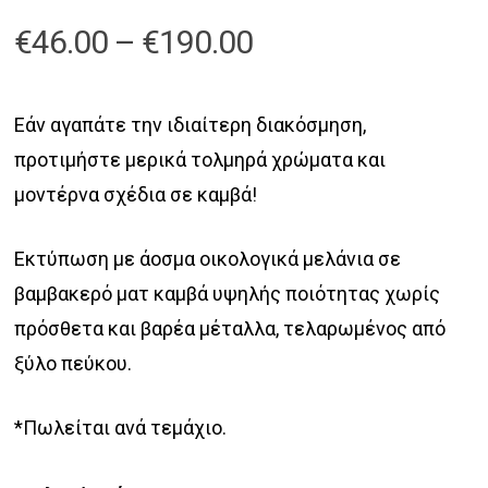
Price
€
46.00
–
€
190.00
range:
€46.00
Εάν αγαπάτε την ιδιαίτερη διακόσμηση,
through
προτιμήστε μερικά τολμηρά χρώματα και
€190.00
μοντέρνα σχέδια σε καμβά!
Εκτύπωση με άοσμα οικολογικά μελάνια σε
βαμβακερό ματ καμβά υψηλής ποιότητας χωρίς
πρόσθετα και βαρέα μέταλλα, τελαρωμένος από
ξύλο πεύκου.
*Πωλείται ανά τεμάχιο.