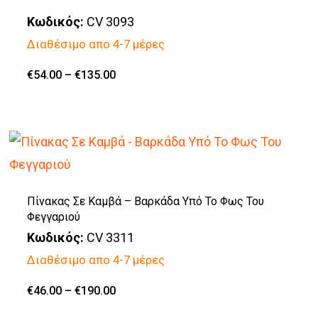
Κωδικός:
CV 3093
Διαθέσιμο απο 4-7 μέρες
Price
€
54.00
–
€
135.00
Αυτό
range:
€54.00
το
through
€135.00
προϊόν
έχει
πολλαπλές
παραλλαγές.
Πίνακας Σε Καμβά – Βαρκάδα Υπό Το Φως Του
Φεγγαριού
Οι
Κωδικός:
CV 3311
επιλογές
Διαθέσιμο απο 4-7 μέρες
μπορούν
να
Price
€
46.00
–
€
190.00
Αυτό
range:
επιλεγούν
€46.00