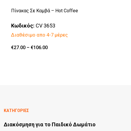
πολλαπλές
Πίνακας Σε Καμβά – Hot Coffee
παραλλαγές.
Κωδικός:
CV 3653
Οι
Διαθέσιμο απο 4-7 μέρες
επιλογές
μπορούν
Price
€
27.00
–
€
106.00
Αυτό
range:
να
€27.00
το
through
επιλεγούν
€106.00
προϊόν
στη
έχει
σελίδα
πολλαπλές
του
παραλλαγές.
προϊόντος
Οι
ΚΑΤΗΓΟΡΙΕΣ
επιλογές
Διακόσμηση για το Παιδικό Δωμάτιο
μπορούν