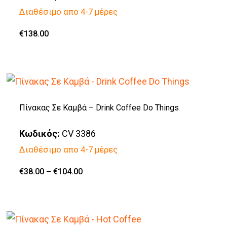
Διαθέσιμο απο 4-7 μέρες
επιλογές
μπορούν
€
138.00
να
επιλεγούν
στη
σελίδα
Πίνακας Σε Καμβά – Drink Coffee Do Things
του
προϊόντος
Κωδικός:
CV 3386
Διαθέσιμο απο 4-7 μέρες
Price
€
38.00
–
€
104.00
Αυτό
range:
€38.00
το
through
€104.00
προϊόν
έχει