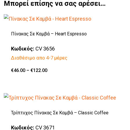
Μπορεί επίσης να σας αρέσει…
Πίνακας Σε Καμβά – Heart Espresso
Κωδικός:
CV 3656
Διαθέσιμο απο 4-7 μέρες
Price
€
46.00
–
€
122.00
Αυτό
range:
€46.00
το
through
€122.00
προϊόν
έχει
πολλαπλές
Τρίπτυχος Πίνακας Σε Καμβά – Classic Coffee
παραλλαγές.
Κωδικός:
CV 3671
Οι