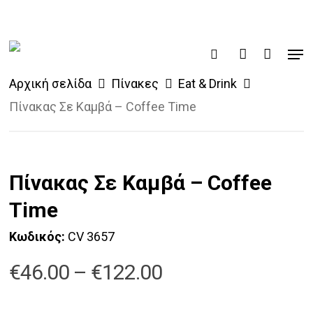
Skip
to
Men
main
search
account
content
Αρχική σελίδα
Πίνακες
Eat & Drink
Πίνακας Σε Καμβά – Coffee Time
Πίνακας Σε Καμβά – Coffee
Time
Κωδικός:
CV 3657
Price
€
46.00
–
€
122.00
range: