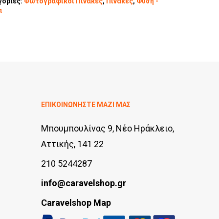
γορίες:
Φωτογραφικοί Πίνακες
,
Πίνακες
,
Φύση -
α
ΕΠΙΚΟΙΝΩΝΗΣΤΕ ΜΑΖΙ ΜΑΣ
Μπουμπουλίνας 9, Νέο Ηράκλειο,
Αττικής, 141 22
210 5244287
info@caravelshop.gr
Caravelshop Map