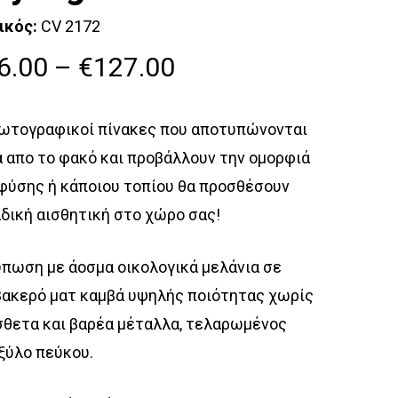
ικός:
CV 2172
Price
6.00
–
€
127.00
range:
€56.00
ωτογραφικοί πίνακες που αποτυπώνονται
through
 απο το φακό και προβάλλουν την ομορφιά
€127.00
φύσης ή κάποιου τοπίου θα προσθέσουν
δική αισθητική στο χώρο σας!
πωση με άοσμα οικολογικά μελάνια σε
ακερό ματ καμβά υψηλής ποιότητας χωρίς
θετα και βαρέα μέταλλα, τελαρωμένος
ξύλο πεύκου.