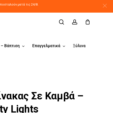
search
account
ποσταλούν μετά τις 24/8.
 – Βάπτιση
Επαγγελματικά
Ξύλινα
ίνακας Σε Καμβά –
ty Lights