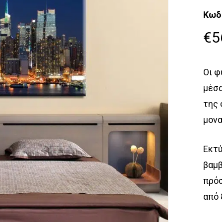
Κωδ
€
5
Οι φ
μέσα
της 
μονα
Εκτύ
βαμβ
πρόσ
από 