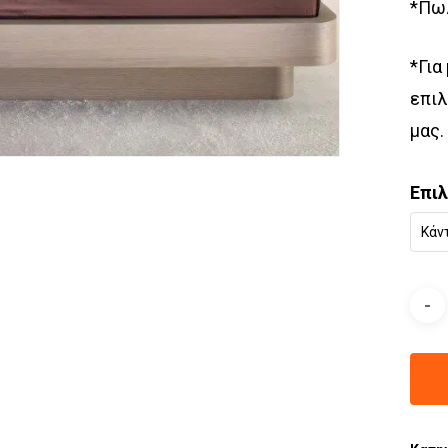
*Πωλ
*Για
επιλ
μας.
Επι
Κάν