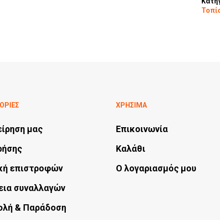
Κατη
Τοπί
ΟΡΙΕΣ
ΧΡΗΣΙΜΑ
είρηση μας
Επικοινωνία
ρήσης
Καλάθι
κή επιστροφών
Ο λογαριασμός μου
εια συναλλαγών
ολή & Παράδοση