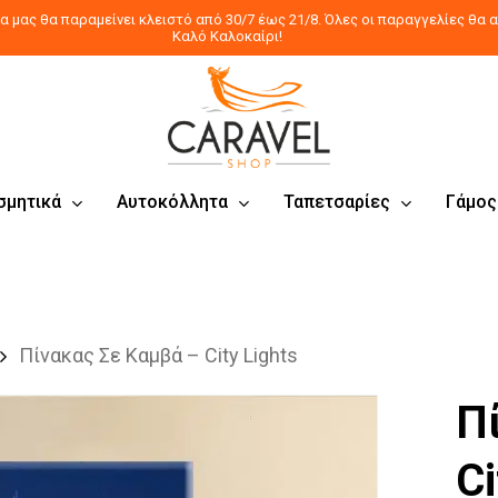
 μας θα παραμείνει κλειστό από 30/7 έως 21/8. Όλες οι παραγγελίες θα α
Καλό Καλοκαίρι!
σμητικά
Αυτοκόλλητα
Ταπετσαρίες
Γάμος
Πίνακας Σε Καμβά – City Lights
Π
Ci