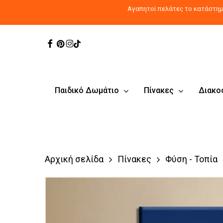
Skip
Αγαπητοί πελάτες το κατάστημα
to
main
Facebook
Pinterest
Instagram
Tiktok
content
Παιδικό Δωμάτιο
Πίνακες
Διακο
Αρχική σελίδα
Πίνακες
Φύση - Τοπία
Products
search