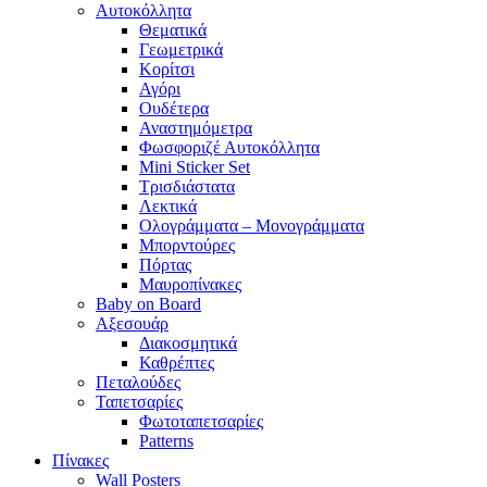
Αυτοκόλλητα
Θεματικά
Γεωμετρικά
Κορίτσι
Αγόρι
Ουδέτερα
Αναστημόμετρα
Φωσφοριζέ Αυτοκόλλητα
Mini Sticker Set
Tρισδιάστατα
Λεκτικά
Ολογράμματα – Μονογράμματα
Μπορντούρες
Πόρτας
Μαυροπίνακες
Baby on Board
Αξεσουάρ
Διακοσμητικά
Καθρέπτες
Πεταλούδες
Ταπετσαρίες
Φωτοταπετσαρίες
Patterns
Πίνακες
Wall Posters