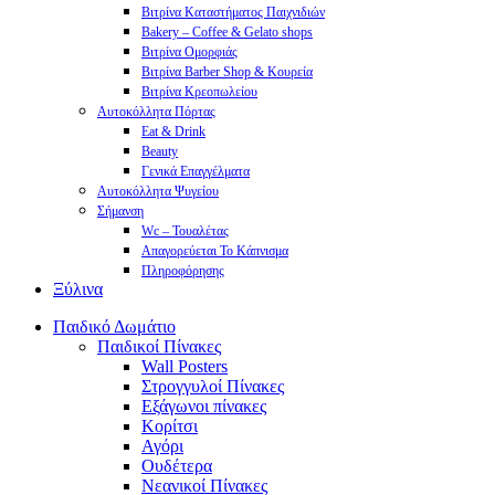
Βιτρίνα Καταστήματος Παιχνιδιών
Bakery – Coffee & Gelato shops
Βιτρίνα Ομορφιάς
Βιτρίνα Barber Shop & Κουρεία
Βιτρίνα Κρεοπωλείου
Αυτοκόλλητα Πόρτας
Eat & Drink
Beauty
Γενικά Επαγγέλματα
Αυτοκόλλητα Ψυγείου
Σήμανση
Wc – Τουαλέτας
Απαγορεύεται Το Κάπνισμα
Πληροφόρησης
Ξύλινα
Παιδικό Δωμάτιο
Παιδικοί Πίνακες
Wall Posters
Στρογγυλοί Πίνακες
Εξάγωνοι πίνακες
Κορίτσι
Αγόρι
Ουδέτερα
Νεανικοί Πίνακες