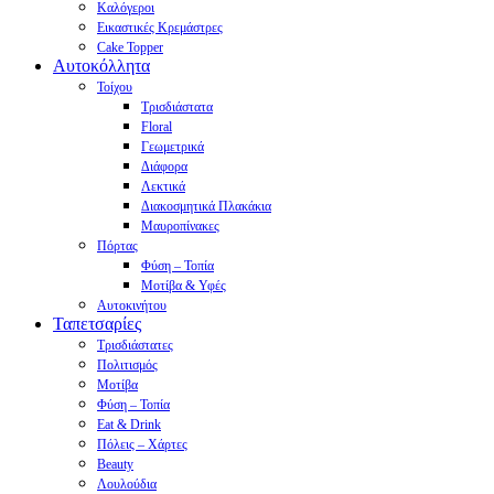
Καλόγεροι
Εικαστικές Κρεμάστρες
Cake Topper
Αυτοκόλλητα
Τοίχου
Τρισδιάστατα
Floral
Γεωμετρικά
Διάφορα
Λεκτικά
Διακοσμητικά Πλακάκια
Μαυροπίνακες
Πόρτας
Φύση – Τοπία
Μοτίβα & Υφές
Αυτοκινήτου
Ταπετσαρίες
Τρισδιάστατες
Πολιτισμός
Μοτίβα
Φύση – Τοπία
Eat & Drink
Πόλεις – Χάρτες
Beauty
Λουλούδια