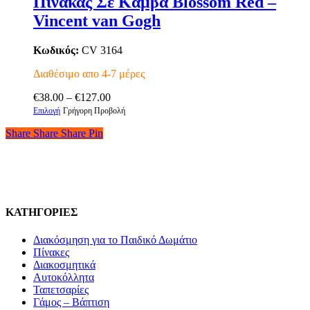
Πίνακας Σε Καμβά Blossom Red –
πολλαπλές
Vincent van Gogh
παραλλαγές.
Οι
επιλογές
Κωδικός:
CV 3164
μπορούν
να
Διαθέσιμο απο 4-7 μέρες
επιλεγούν
Price
στη
€
38.00
–
€
127.00
Αυτό
range:
σελίδα
Επιλογή
Γρήγορη Προβολή
το
€38.00
του
Share
Share
Share
Share
Pin
προϊόν
through
προϊόντος
έχει
€127.00
πολλαπλές
παραλλαγές.
Οι
επιλογές
μπορούν
ΚΑΤΗΓΟΡΙΕΣ
να
επιλεγούν
Διακόσμηση για το Παιδικό Δωμάτιο
στη
Πίνακες
σελίδα
Διακοσμητικά
του
Αυτοκόλλητα
προϊόντος
Ταπετσαρίες
Γάμος – Βάπτιση