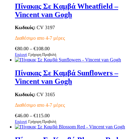
έχει
€129.00
Πίνακας Σε Καμβά Wheatfield –
πολλαπλές
Vincent van Gogh
παραλλαγές.
Οι
επιλογές
Κωδικός:
CV 3197
μπορούν
να
Διαθέσιμο απο 4-7 μέρες
επιλεγούν
Price
στη
€
80.00
–
€
108.00
Αυτό
range:
σελίδα
Επιλογή
Γρήγορη Προβολή
το
€80.00
του
προϊόν
through
προϊόντος
έχει
€108.00
Πίνακας Σε Καμβά Sunflowers –
πολλαπλές
Vincent van Gogh
παραλλαγές.
Οι
επιλογές
Κωδικός:
CV 3165
μπορούν
να
Διαθέσιμο απο 4-7 μέρες
επιλεγούν
Price
στη
€
46.00
–
€
115.00
Αυτό
range:
σελίδα
Επιλογή
Γρήγορη Προβολή
το
€46.00
του
προϊόν
through
προϊόντος
έχει
€115.00