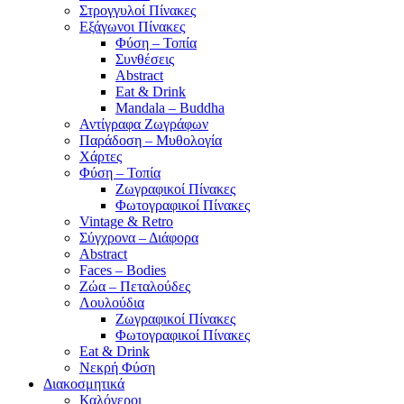
Στρογγυλοί Πίνακες
Εξάγωνοι Πίνακες
Φύση – Τοπία
Συνθέσεις
Abstract
Eat & Drink
Mandala – Buddha
Αντίγραφα Ζωγράφων
Παράδοση – Μυθολογία
Χάρτες
Φύση – Τοπία
Ζωγραφικοί Πίνακες
Φωτογραφικοί Πίνακες
Vintage & Retro
Σύγχρονα – Διάφορα
Abstract
Faces – Bodies
Ζώα – Πεταλούδες
Λουλούδια
Ζωγραφικοί Πίνακες
Φωτογραφικοί Πίνακες
Eat & Drink
Νεκρή Φύση
Διακοσμητικά
Καλόγεροι