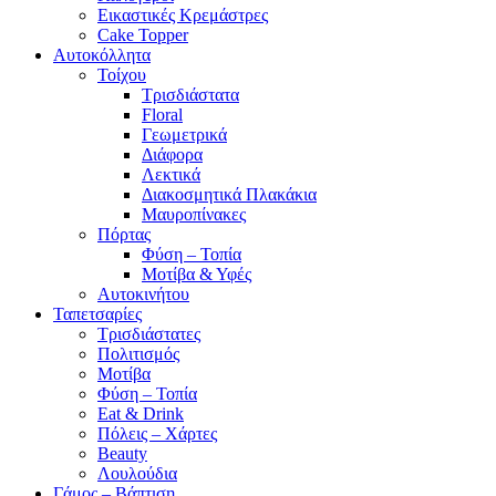
Εικαστικές Κρεμάστρες
Cake Topper
Αυτοκόλλητα
Τοίχου
Τρισδιάστατα
Floral
Γεωμετρικά
Διάφορα
Λεκτικά
Διακοσμητικά Πλακάκια
Μαυροπίνακες
Πόρτας
Φύση – Τοπία
Μοτίβα & Υφές
Αυτοκινήτου
Ταπετσαρίες
Τρισδιάστατες
Πολιτισμός
Μοτίβα
Φύση – Τοπία
Eat & Drink
Πόλεις – Χάρτες
Beauty
Λουλούδια
Γάμος – Βάπτιση