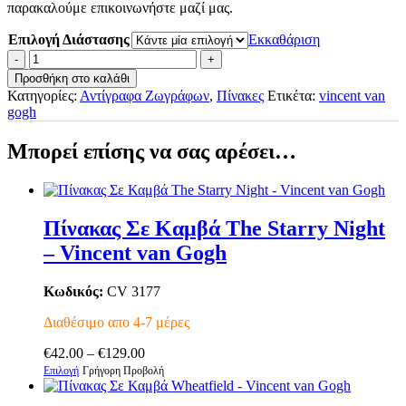
παρακαλούμε επικοινωνήστε μαζί μας.
Επιλογή Διάστασης
Εκκαθάριση
Πίνακας
Σε
Προσθήκη στο καλάθι
Καμβά
Κατηγορίες:
Αντίγραφα Ζωγράφων
,
Πίνακες
Ετικέτα:
vincent van
Bedroom
gogh
in
Arles
Μπορεί επίσης να σας αρέσει…
-
Vincent
van
Gogh
ποσότητα
Πίνακας Σε Καμβά The Starry Night
– Vincent van Gogh
Κωδικός:
CV 3177
Διαθέσιμο απο 4-7 μέρες
Price
€
42.00
–
€
129.00
Αυτό
range:
Επιλογή
Γρήγορη Προβολή
το
€42.00
προϊόν
through