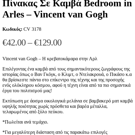
Πίνακας Σε Καμβά Bedroom in
Arles – Vincent van Gogh
Κωδικός:
CV 3178
Price
€
42.00
–
€
129.00
range:
€42.00
Vincent van Gogh – Η κρεβατοκάμαρα στην Αρλ
through
Επιλέγοντας ένα καμβά από τους σημαντικότερους ζωγράφους της
ιστορίας όπως ο Βαν Γκόγκ, ο Κλιμτ, ο Ντελακρουά, ο Πικάσο κ.α
€129.00
θα βρίσκεστε πάντα στο επίκεντρο της τέχνης και της προσοχής
ενός ολόκληρου κόσμου, αφού η τέχνη είναι από τα πιο σημαντικά
έργα του πολιτισμού μας!
Εκτύπωση με άοσμα οικολογικά μελάνια σε βαμβακερό ματ καμβά
υψηλής ποιότητας χωρίς πρόσθετα και βαρέα μέταλλα,
τελαρωμένος από ξύλο πεύκου.
*Πωλείται ανά τεμάχιο.
*Για μεγαλύτερη διάσταση από τις παρακάτω επιλογές