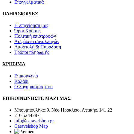
Επαγγελματικά
ΠΛΗΡΟΦΟΡΙΕΣ
Η επιχείρηση μας
Όροι Χρήσης
Πολιτική επιστροφών
Ασφάλεια συναλλαγών
Αποστολή & Παράδοση
Τρόποι πληρωμής
ΧΡΗΣΙΜΑ
Επικοινωνία
Καλάθι
Ο λογαριασμός μου
ΕΠΙΚΟΙΝΩΝΗΣΤΕ ΜΑΖΙ ΜΑΣ
Μπουμπουλίνας 9, Νέο Ηράκλειο, Αττικής, 141 22
210 5244287
info@caravelshop.gr
Caravelshop Map