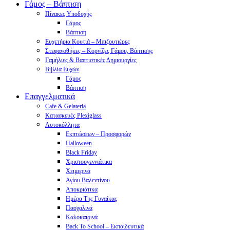
Γάμος – Βάπτιση
Πίνακες Υποδοχής
Γάμος
Βάπτιση
Ευχετήρια Κουτιά – Μπιζουτιέρες
Στεφανοθήκες – Κορνίζες Γάμου, Βάπτισης
Γαμήλιες & Βαπτιστικές Δημιουργίες
Βιβλία Ευχών
Γάμος
Βάπτιση
Επαγγελματικά
Cafe & Gelateria
Κατασκευές Plexiglass
Αυτοκόλλητα
Εκπτώσεων – Προσφορών
Halloween
Black Friday
Χριστουγεννιάτικα
Χειμερινά
Αγίου Βαλεντίνου
Αποκριάτικα
Ημέρα Της Γυναίκας
Πασχαλινά
Καλοκαιρινά
Back To School – Εκπαιδευτικά