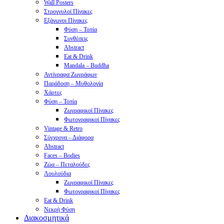
Wall Posters
Στρογγυλοί Πίνακες
Εξάγωνοι Πίνακες
Φύση – Τοπία
Συνθέσεις
Abstract
Eat & Drink
Mandala – Buddha
Αντίγραφα Ζωγράφων
Παράδοση – Μυθολογία
Χάρτες
Φύση – Τοπία
Ζωγραφικοί Πίνακες
Φωτογραφικοί Πίνακες
Vintage & Retro
Σύγχρονα – Διάφορα
Abstract
Faces – Bodies
Ζώα – Πεταλούδες
Λουλούδια
Ζωγραφικοί Πίνακες
Φωτογραφικοί Πίνακες
Eat & Drink
Νεκρή Φύση
Διακοσμητικά