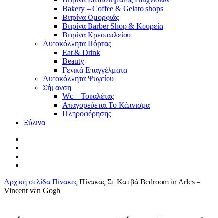
Bakery – Coffee & Gelato shops
Βιτρίνα Ομορφιάς
Βιτρίνα Barber Shop & Κουρεία
Βιτρίνα Κρεοπωλείου
Αυτοκόλλητα Πόρτας
Eat & Drink
Beauty
Γενικά Επαγγέλματα
Αυτοκόλλητα Ψυγείου
Σήμανση
Wc – Τουαλέτας
Απαγορεύεται Το Κάπνισμα
Πληροφόρησης
Ξύλινα
facebook
pinterest
instagram
tiktok
Αρχική σελίδα
Πίνακες
Πίνακας Σε Καμβά Bedroom in Arles –
Vincent van Gogh