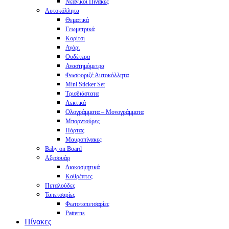
Νεανικοί Πίνακες
Αυτοκόλλητα
Θεματικά
Γεωμετρικά
Κορίτσι
Αγόρι
Ουδέτερα
Αναστημόμετρα
Φωσφοριζέ Αυτοκόλλητα
Mini Sticker Set
Tρισδιάστατα
Λεκτικά
Ολογράμματα – Μονογράμματα
Μπορντούρες
Πόρτας
Μαυροπίνακες
Baby on Board
Αξεσουάρ
Διακοσμητικά
Καθρέπτες
Πεταλούδες
Ταπετσαρίες
Φωτοταπετσαρίες
Patterns
Πίνακες