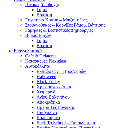
Πίνακες Υποδοχής
Γάμος
Βάπτιση
Ευχετήρια Κουτιά – Μπιζουτιέρες
Στεφανοθήκες – Κορνίζες Γάμου, Βάπτισης
Γαμήλιες & Βαπτιστικές Δημιουργίες
Βιβλία Ευχών
Γάμος
Βάπτιση
Επαγγελματικά
Cafe & Gelateria
Κατασκευές Plexiglass
Αυτοκόλλητα
Εκπτώσεων – Προσφορών
Halloween
Black Friday
Χριστουγεννιάτικα
Χειμερινά
Αγίου Βαλεντίνου
Αποκριάτικα
Ημέρα Της Γυναίκας
Πασχαλινά
Καλοκαιρινά
Back To School – Εκπαιδευτικά
Βιτρίνα Καταστήματος Παιχνιδιών