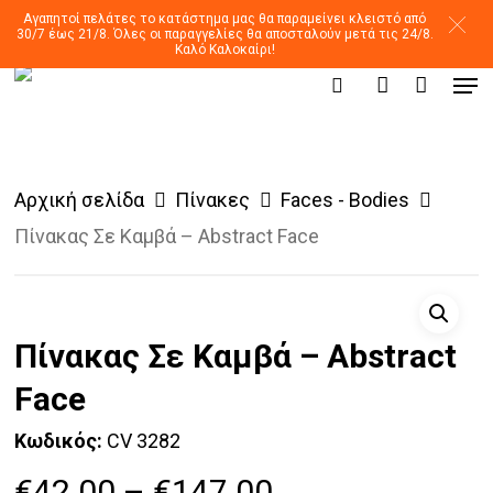
Skip
Αγαπητοί πελάτες το κατάστημα μας θα παραμείνει κλειστό από
30/7 έως 21/8. Όλες οι παραγγελίες θα αποσταλούν μετά τις 24/8.
to
Καλό Καλοκαίρι!
Men
main
Products
search
account
search
content
Αρχική σελίδα
Πίνακες
Faces - Bodies
Πίνακας Σε Καμβά – Abstract Face
Πίνακας Σε Καμβά – Abstract
Face
Κωδικός:
CV 3282
Price
€
42.00
–
€
147.00