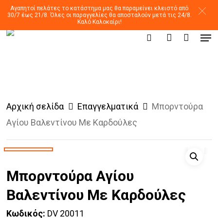
Skip
Αγαπητοί πελάτες το κατάστημα μας θα παραμείνει κλειστό από
30/7 έως 21/8. Όλες οι παραγγελίες θα αποσταλούν μετά τις 24/8.
to
Καλό Καλοκαίρι!
Men
main
Products
search
account
search
content
Αρχική σελίδα
Επαγγελματικά
Μπορντούρα
Αγίου Βαλεντίνου Με Καρδούλες
Μπορντούρα Αγίου
Βαλεντίνου Με Καρδούλες
Κωδικός:
DV 20011