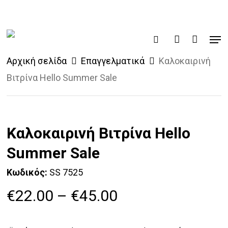
Skip
to
Men
main
search
account
content
Αρχική σελίδα
Επαγγελματικά
Καλοκαιρινή
Βιτρίνα Hello Summer Sale
Καλοκαιρινή Βιτρίνα Hello
Summer Sale
Κωδικός:
SS 7525
Price
€
22.00
–
€
45.00
range:
€22.00