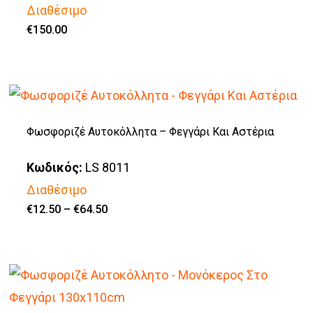
Διαθέσιμο
€
150.00
Φωσφοριζέ Αυτοκόλλητα – Φεγγάρι Και Αστέρια
Κωδικός:
LS 8011
Διαθέσιμο
Price
€
12.50
–
€
64.50
Αυτό
range:
€12.50
το
through
€64.50
προϊόν
έχει
πολλαπλές