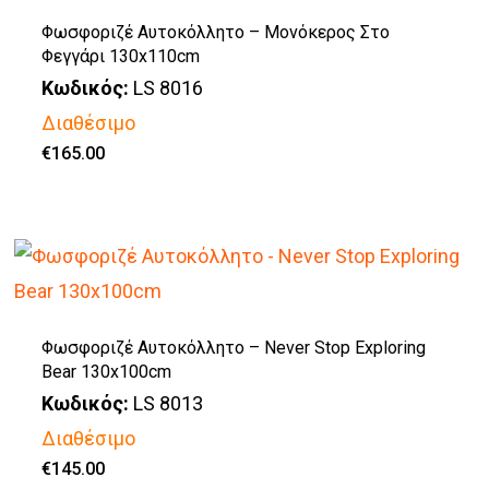
παραλλαγές.
Φωσφοριζέ Αυτοκόλλητο – Μονόκερος Στο
Φεγγάρι 130x110cm
Οι
Κωδικός:
LS 8016
επιλογές
Διαθέσιμο
μπορούν
€
165.00
να
επιλεγούν
στη
σελίδα
του
προϊόντος
Φωσφοριζέ Αυτοκόλλητο – Never Stop Exploring
Bear 130x100cm
Κωδικός:
LS 8013
Διαθέσιμο
€
145.00