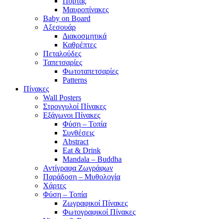
Πόρτας
Μαυροπίνακες
Baby on Board
Αξεσουάρ
Διακοσμητικά
Καθρέπτες
Πεταλούδες
Ταπετσαρίες
Φωτοταπετσαρίες
Patterns
Πίνακες
Wall Posters
Στρογγυλοί Πίνακες
Εξάγωνοι Πίνακες
Φύση – Τοπία
Συνθέσεις
Abstract
Eat & Drink
Mandala – Buddha
Αντίγραφα Ζωγράφων
Παράδοση – Μυθολογία
Χάρτες
Φύση – Τοπία
Ζωγραφικοί Πίνακες
Φωτογραφικοί Πίνακες