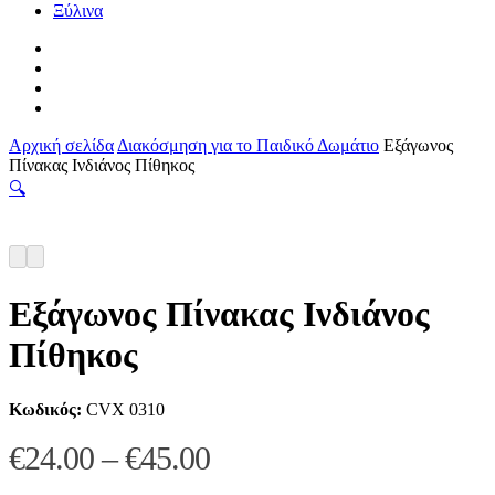
Ξύλινα
facebook
pinterest
instagram
tiktok
Αρχική σελίδα
Διακόσμηση για το Παιδικό Δωμάτιο
Εξάγωνος
Πίνακας Ινδιάνος Πίθηκος
🔍
Εξάγωνος Πίνακας Ινδιάνος
Πίθηκος
Κωδικός:
CVX 0310
Price
€
24.00
–
€
45.00
range: