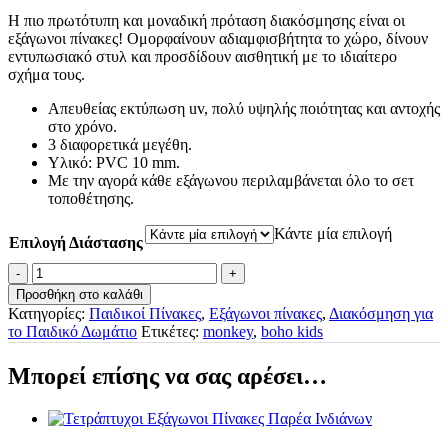
€24.00
Η πιο πρωτότυπη και μοναδική πρόταση διακόσμησης είναι οι
εξάγωνοι πίνακες! Ομορφαίνουν αδιαμφισβήτητα το χώρο, δίνουν
through
εντυπωσιακό στυλ και προσδίδουν αισθητική με το ιδιαίτερο
σχήμα τους.
€45.00
Απευθείας εκτύπωση uv, πολύ υψηλής ποιότητας και αντοχής
στο χρόνο.
3 διαφορετικά μεγέθη.
Υλικό: PVC 10 mm.
Με την αγορά κάθε εξάγωνου περιλαμβάνεται όλο το σετ
τοποθέτησης.
Κάντε μία επιλογή
Επιλογή Διάστασης
Εξάγωνος
Πίνακας
Προσθήκη στο καλάθι
Ινδιάνος
Κατηγορίες:
Παιδικοί Πίνακες
,
Εξάγωνοι πίνακες
,
Διακόσμηση για
Πίθηκος
το Παιδικό Δωμάτιο
Ετικέτες:
monkey
,
boho kids
ποσότητα
Μπορεί επίσης να σας αρέσει…