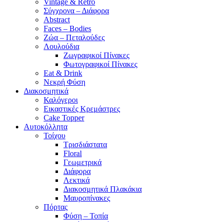
Vintage & Retro
Σύγχρονα – Διάφορα
Abstract
Faces – Bodies
Ζώα – Πεταλούδες
Λουλούδια
Ζωγραφικοί Πίνακες
Φωτογραφικοί Πίνακες
Eat & Drink
Νεκρή Φύση
Διακοσμητικά
Καλόγεροι
Εικαστικές Κρεμάστρες
Cake Topper
Αυτοκόλλητα
Τοίχου
Τρισδιάστατα
Floral
Γεωμετρικά
Διάφορα
Λεκτικά
Διακοσμητικά Πλακάκια
Μαυροπίνακες
Πόρτας
Φύση – Τοπία