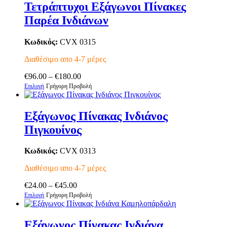
Τετράπτυχοι Εξάγωνοι Πίνακες
Παρέα Ινδιάνων
Κωδικός:
CVX 0315
Διαθέσιμο απο 4-7 μέρες
Price
€
96.00
–
€
180.00
Αυτό
range:
Επιλογή
Γρήγορη Προβολή
το
€96.00
προϊόν
through
έχει
€180.00
Εξάγωνος Πίνακας Ινδιάνος
πολλαπλές
Πιγκουίνος
παραλλαγές.
Οι
επιλογές
Κωδικός:
CVX 0313
μπορούν
να
Διαθέσιμο απο 4-7 μέρες
επιλεγούν
Price
στη
€
24.00
–
€
45.00
Αυτό
range:
σελίδα
Επιλογή
Γρήγορη Προβολή
το
€24.00
του
προϊόν
through
προϊόντος
έχει
€45.00
Εξάγωνος Πίνακας Ινδιάνα