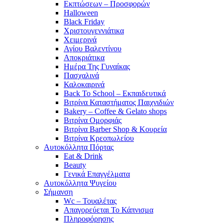
Εκπτώσεων – Προσφορών
Halloween
Black Friday
Χριστουγεννιάτικα
Χειμερινά
Αγίου Βαλεντίνου
Αποκριάτικα
Ημέρα Της Γυναίκας
Πασχαλινά
Καλοκαιρινά
Back To School – Εκπαιδευτικά
Βιτρίνα Καταστήματος Παιχνιδιών
Bakery – Coffee & Gelato shops
Βιτρίνα Ομορφιάς
Βιτρίνα Barber Shop & Κουρεία
Βιτρίνα Κρεοπωλείου
Αυτοκόλλητα Πόρτας
Eat & Drink
Beauty
Γενικά Επαγγέλματα
Αυτοκόλλητα Ψυγείου
Σήμανση
Wc – Τουαλέτας
Απαγορεύεται Το Κάπνισμα
Πληροφόρησης