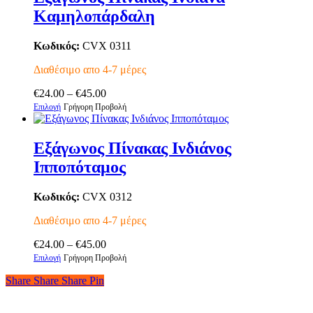
πολλαπλές
Καμηλοπάρδαλη
παραλλαγές.
Οι
επιλογές
Κωδικός:
CVX 0311
μπορούν
να
Διαθέσιμο απο 4-7 μέρες
επιλεγούν
Price
στη
€
24.00
–
€
45.00
Αυτό
range:
σελίδα
Επιλογή
Γρήγορη Προβολή
το
€24.00
του
προϊόν
through
προϊόντος
έχει
€45.00
Εξάγωνος Πίνακας Ινδιάνος
πολλαπλές
Ιπποπόταμος
παραλλαγές.
Οι
επιλογές
Κωδικός:
CVX 0312
μπορούν
να
Διαθέσιμο απο 4-7 μέρες
επιλεγούν
Price
στη
€
24.00
–
€
45.00
Αυτό
range:
σελίδα
Επιλογή
Γρήγορη Προβολή
το
€24.00
του
Share
Share
Share
Share
Pin
προϊόν
through
προϊόντος
έχει
€45.00
πολλαπλές