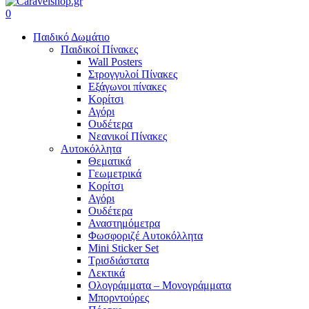
search
account
0
Menu
Παιδικό Δωμάτιο
Παιδικοί Πίνακες
Wall Posters
Στρογγυλοί Πίνακες
Εξάγωνοι πίνακες
Κορίτσι
Αγόρι
Ουδέτερα
Νεανικοί Πίνακες
Αυτοκόλλητα
Θεματικά
Γεωμετρικά
Κορίτσι
Αγόρι
Ουδέτερα
Αναστημόμετρα
Φωσφοριζέ Αυτοκόλλητα
Mini Sticker Set
Tρισδιάστατα
Λεκτικά
Ολογράμματα – Μονογράμματα
Μπορντούρες