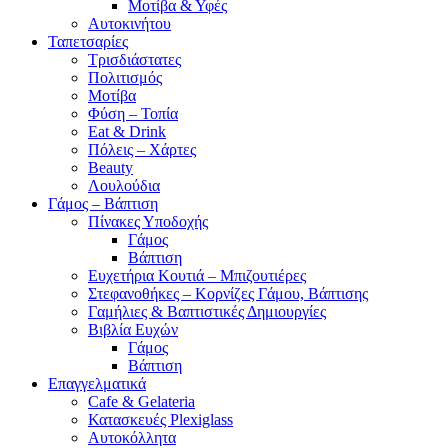
Μοτίβα & Υφές
Αυτοκινήτου
Ταπετσαρίες
Τρισδιάστατες
Πολιτισμός
Μοτίβα
Φύση – Τοπία
Eat & Drink
Πόλεις – Χάρτες
Beauty
Λουλούδια
Γάμος – Βάπτιση
Πίνακες Υποδοχής
Γάμος
Βάπτιση
Ευχετήρια Κουτιά – Μπιζουτιέρες
Στεφανοθήκες – Κορνίζες Γάμου, Βάπτισης
Γαμήλιες & Βαπτιστικές Δημιουργίες
Βιβλία Ευχών
Γάμος
Βάπτιση
Επαγγελματικά
Cafe & Gelateria
Κατασκευές Plexiglass
Αυτοκόλλητα