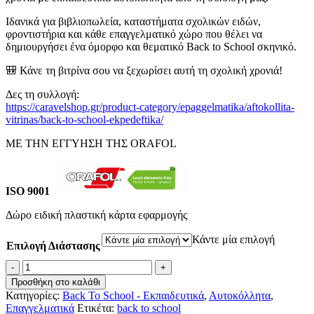
Ιδανικά για βιβλιοπωλεία, καταστήματα σχολικών ειδών,
φροντιστήρια και κάθε επαγγελματικό χώρο που θέλει να
δημιουργήσει ένα όμορφο και θεματικό Back to School σκηνικό.
🎒 Κάνε τη βιτρίνα σου να ξεχωρίσει αυτή τη σχολική χρονιά!
Δες τη συλλογή:
https://caravelshop.gr/product-category/epaggelmatika/aftokollita-
vitrinas/back-to-school-ekpedeftika/
ΜΕ ΤΗΝ ΕΓΓΥΗΣΗ ΤΗΣ ORAFOL
ISO 9001
Δώρο ειδική πλαστική κάρτα εφαρμογής
Κάντε μία επιλογή
Επιλογή Διάστασης
Back
To
Προσθήκη στο καλάθι
School
Κατηγορίες:
Back To School - Εκπαιδευτικά
,
Αυτοκόλλητα
,
Rocket
Επαγγελματικά
Ετικέτα:
back to school