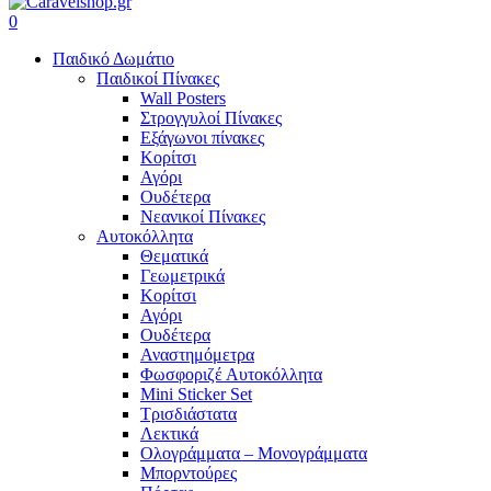
search
account
0
Menu
Παιδικό Δωμάτιο
Παιδικοί Πίνακες
Wall Posters
Στρογγυλοί Πίνακες
Εξάγωνοι πίνακες
Κορίτσι
Αγόρι
Ουδέτερα
Νεανικοί Πίνακες
Αυτοκόλλητα
Θεματικά
Γεωμετρικά
Κορίτσι
Αγόρι
Ουδέτερα
Αναστημόμετρα
Φωσφοριζέ Αυτοκόλλητα
Mini Sticker Set
Tρισδιάστατα
Λεκτικά
Ολογράμματα – Μονογράμματα
Μπορντούρες