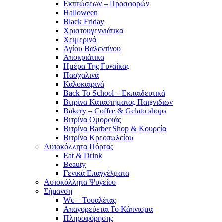
Εκπτώσεων – Προσφορών
Halloween
Black Friday
Χριστουγεννιάτικα
Χειμερινά
Αγίου Βαλεντίνου
Αποκριάτικα
Ημέρα Της Γυναίκας
Πασχαλινά
Καλοκαιρινά
Back To School – Εκπαιδευτικά
Βιτρίνα Καταστήματος Παιχνιδιών
Bakery – Coffee & Gelato shops
Βιτρίνα Ομορφιάς
Βιτρίνα Barber Shop & Κουρεία
Βιτρίνα Κρεοπωλείου
Αυτοκόλλητα Πόρτας
Eat & Drink
Beauty
Γενικά Επαγγέλματα
Αυτοκόλλητα Ψυγείου
Σήμανση
Wc – Τουαλέτας
Απαγορεύεται Το Κάπνισμα
Πληροφόρησης