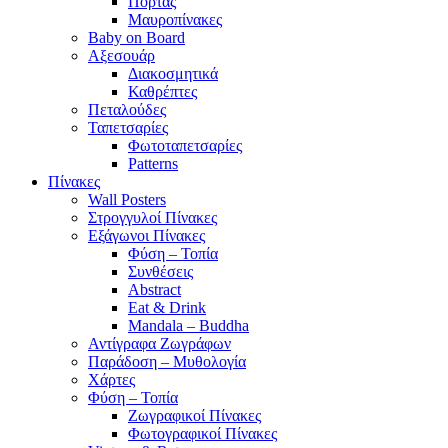
Πόρτας
Μαυροπίνακες
Baby on Board
Αξεσουάρ
Διακοσμητικά
Καθρέπτες
Πεταλούδες
Ταπετσαρίες
Φωτοταπετσαρίες
Patterns
Πίνακες
Wall Posters
Στρογγυλοί Πίνακες
Εξάγωνοι Πίνακες
Φύση – Τοπία
Συνθέσεις
Abstract
Eat & Drink
Mandala – Buddha
Αντίγραφα Ζωγράφων
Παράδοση – Μυθολογία
Χάρτες
Φύση – Τοπία
Ζωγραφικοί Πίνακες
Φωτογραφικοί Πίνακες