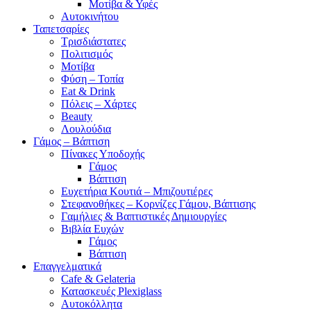
Μοτίβα & Υφές
Αυτοκινήτου
Ταπετσαρίες
Τρισδιάστατες
Πολιτισμός
Μοτίβα
Φύση – Τοπία
Eat & Drink
Πόλεις – Χάρτες
Beauty
Λουλούδια
Γάμος – Βάπτιση
Πίνακες Υποδοχής
Γάμος
Βάπτιση
Ευχετήρια Κουτιά – Μπιζουτιέρες
Στεφανοθήκες – Κορνίζες Γάμου, Βάπτισης
Γαμήλιες & Βαπτιστικές Δημιουργίες
Βιβλία Ευχών
Γάμος
Βάπτιση
Επαγγελματικά
Cafe & Gelateria
Κατασκευές Plexiglass
Αυτοκόλλητα