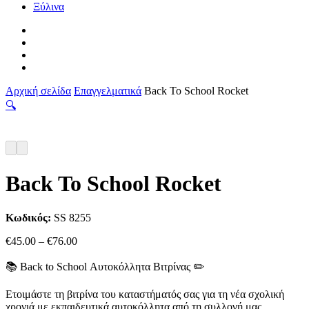
Ξύλινα
facebook
pinterest
instagram
tiktok
Αρχική σελίδα
Επαγγελματικά
Back To School Rocket
🔍
Back To School Rocket
Κωδικός:
SS 8255
Price
€
45.00
–
€
76.00
range:
€45.00
📚 Back to School Αυτοκόλλητα Βιτρίνας ✏️
through
€76.00
Ετοιμάστε τη βιτρίνα του καταστήματός σας για τη νέα σχολική
χρονιά με εκπαιδευτικά αυτοκόλλητα από τη συλλογή μας.