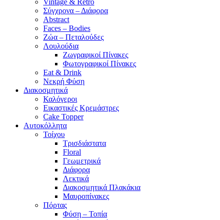
Vintage & Retro
Σύγχρονα – Διάφορα
Abstract
Faces – Bodies
Ζώα – Πεταλούδες
Λουλούδια
Ζωγραφικοί Πίνακες
Φωτογραφικοί Πίνακες
Eat & Drink
Νεκρή Φύση
Διακοσμητικά
Καλόγεροι
Εικαστικές Κρεμάστρες
Cake Topper
Αυτοκόλλητα
Τοίχου
Τρισδιάστατα
Floral
Γεωμετρικά
Διάφορα
Λεκτικά
Διακοσμητικά Πλακάκια
Μαυροπίνακες
Πόρτας
Φύση – Τοπία