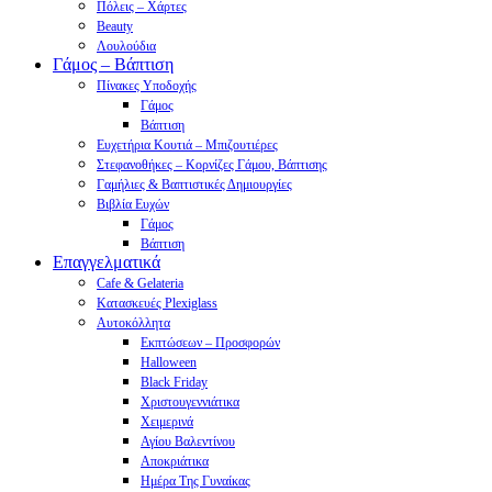
Πόλεις – Χάρτες
Beauty
Λουλούδια
Γάμος – Βάπτιση
Πίνακες Υποδοχής
Γάμος
Βάπτιση
Ευχετήρια Κουτιά – Μπιζουτιέρες
Στεφανοθήκες – Κορνίζες Γάμου, Βάπτισης
Γαμήλιες & Βαπτιστικές Δημιουργίες
Βιβλία Ευχών
Γάμος
Βάπτιση
Επαγγελματικά
Cafe & Gelateria
Κατασκευές Plexiglass
Αυτοκόλλητα
Εκπτώσεων – Προσφορών
Halloween
Black Friday
Χριστουγεννιάτικα
Χειμερινά
Αγίου Βαλεντίνου
Αποκριάτικα
Ημέρα Της Γυναίκας