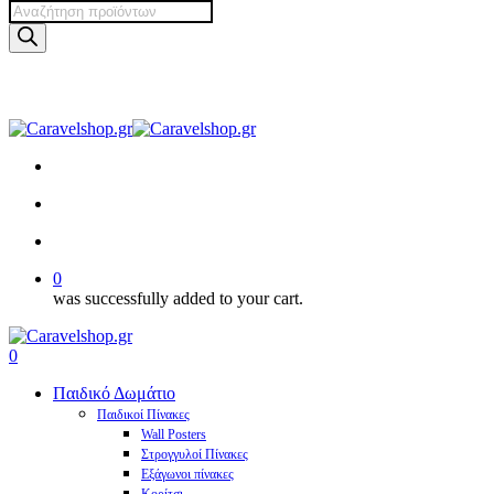
Products
search
Skip
to
main
facebook
pinterest
instagram
tiktok
content
search
account
0
was successfully added to your cart.
Menu
search
account
0
Menu
Παιδικό Δωμάτιο
Παιδικοί Πίνακες
Wall Posters
Στρογγυλοί Πίνακες
Εξάγωνοι πίνακες