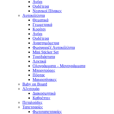
Αγόρι
Ουδέτερα
Νεανικοί Πίνακες
Αυτοκόλλητα
Θεματικά
Γεωμετρικά
Κορίτσι
Αγόρι
Ουδέτερα
Αναστημόμετρα
Φωσφοριζέ Αυτοκόλλητα
Mini Sticker Set
Tρισδιάστατα
Λεκτικά
Ολογράμματα – Μονογράμματα
Μπορντούρες
Πόρτας
Μαυροπίνακες
Baby on Board
Αξεσουάρ
Διακοσμητικά
Καθρέπτες
Πεταλούδες
Ταπετσαρίες
Φωτοταπετσαρίες