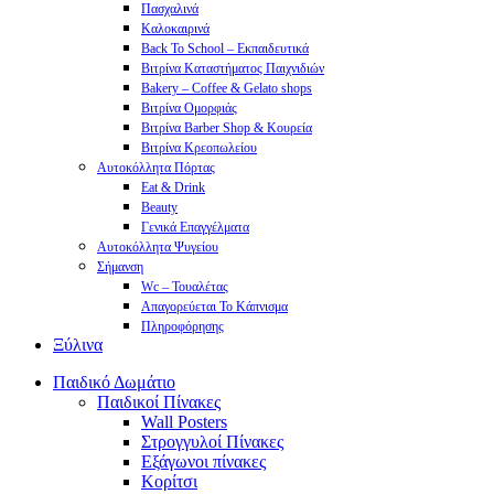
Πασχαλινά
Καλοκαιρινά
Back To School – Εκπαιδευτικά
Βιτρίνα Καταστήματος Παιχνιδιών
Bakery – Coffee & Gelato shops
Βιτρίνα Ομορφιάς
Βιτρίνα Barber Shop & Κουρεία
Βιτρίνα Κρεοπωλείου
Αυτοκόλλητα Πόρτας
Eat & Drink
Beauty
Γενικά Επαγγέλματα
Αυτοκόλλητα Ψυγείου
Σήμανση
Wc – Τουαλέτας
Απαγορεύεται Το Κάπνισμα
Πληροφόρησης
Ξύλινα
Παιδικό Δωμάτιο
Παιδικοί Πίνακες
Wall Posters
Στρογγυλοί Πίνακες
Εξάγωνοι πίνακες
Κορίτσι