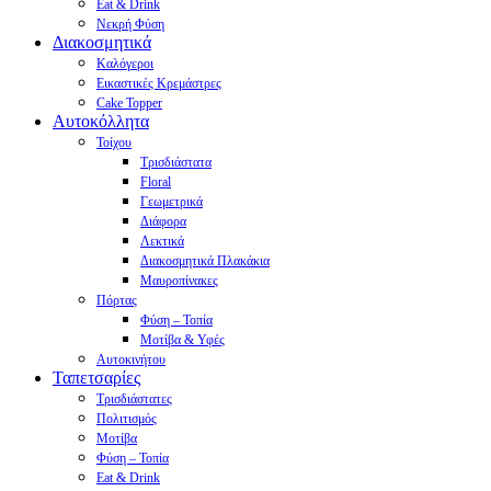
Eat & Drink
Νεκρή Φύση
Διακοσμητικά
Καλόγεροι
Εικαστικές Κρεμάστρες
Cake Topper
Αυτοκόλλητα
Τοίχου
Τρισδιάστατα
Floral
Γεωμετρικά
Διάφορα
Λεκτικά
Διακοσμητικά Πλακάκια
Μαυροπίνακες
Πόρτας
Φύση – Τοπία
Μοτίβα & Υφές
Αυτοκινήτου
Ταπετσαρίες
Τρισδιάστατες
Πολιτισμός
Μοτίβα
Φύση – Τοπία
Eat & Drink