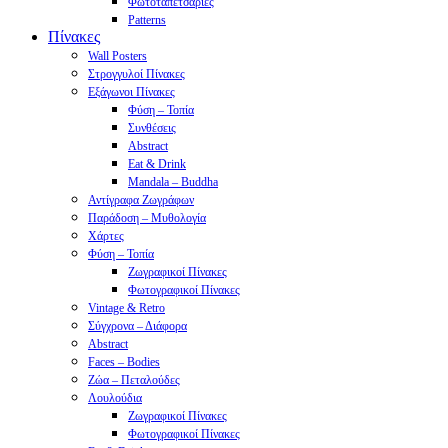
Φωτοταπετσαρίες
Patterns
Πίνακες
Wall Posters
Στρογγυλοί Πίνακες
Εξάγωνοι Πίνακες
Φύση – Τοπία
Συνθέσεις
Abstract
Eat & Drink
Mandala – Buddha
Αντίγραφα Ζωγράφων
Παράδοση – Μυθολογία
Χάρτες
Φύση – Τοπία
Ζωγραφικοί Πίνακες
Φωτογραφικοί Πίνακες
Vintage & Retro
Σύγχρονα – Διάφορα
Abstract
Faces – Bodies
Ζώα – Πεταλούδες
Λουλούδια
Ζωγραφικοί Πίνακες
Φωτογραφικοί Πίνακες