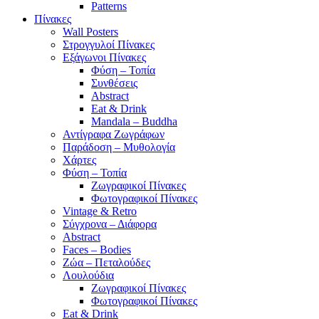
Patterns
Πίνακες
Wall Posters
Στρογγυλοί Πίνακες
Εξάγωνοι Πίνακες
Φύση – Τοπία
Συνθέσεις
Abstract
Eat & Drink
Mandala – Buddha
Αντίγραφα Ζωγράφων
Παράδοση – Μυθολογία
Χάρτες
Φύση – Τοπία
Ζωγραφικοί Πίνακες
Φωτογραφικοί Πίνακες
Vintage & Retro
Σύγχρονα – Διάφορα
Abstract
Faces – Bodies
Ζώα – Πεταλούδες
Λουλούδια
Ζωγραφικοί Πίνακες
Φωτογραφικοί Πίνακες
Eat & Drink