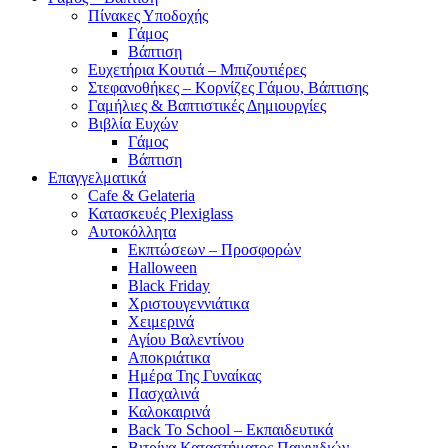
Πίνακες Υποδοχής
Γάμος
Βάπτιση
Ευχετήρια Κουτιά – Μπιζουτιέρες
Στεφανοθήκες – Κορνίζες Γάμου, Βάπτισης
Γαμήλιες & Βαπτιστικές Δημιουργίες
Βιβλία Ευχών
Γάμος
Βάπτιση
Επαγγελματικά
Cafe & Gelateria
Κατασκευές Plexiglass
Αυτοκόλλητα
Εκπτώσεων – Προσφορών
Halloween
Black Friday
Χριστουγεννιάτικα
Χειμερινά
Αγίου Βαλεντίνου
Αποκριάτικα
Ημέρα Της Γυναίκας
Πασχαλινά
Καλοκαιρινά
Back To School – Εκπαιδευτικά
Βιτρίνα Καταστήματος Παιχνιδιών