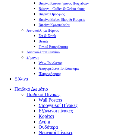
Βιτρίνα Καταστήματος Παιχνιδιών
Bakery – Coffee & Gelato shops
Βιτρίνα Ομορφιάς
Βιτρίνα Barber Shop & Κουρεία
Βιτρίνα Κρεοπωλείου
Αυτοκόλλητα Πόρτας
Eat & Drink
Beauty
Γενικά Επαγγέλματα
Αυτοκόλλητα Ψυγείου
Σήμανση
Wc – Τουαλέτας
Απαγορεύεται Το Κάπνισμα
Πληροφόρησης
Ξύλινα
Παιδικό Δωμάτιο
Παιδικοί Πίνακες
Wall Posters
Στρογγυλοί Πίνακες
Εξάγωνοι πίνακες
Κορίτσι
Αγόρι
Ουδέτερα
Νεανικοί Πίνακες