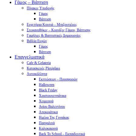
Γάμος – Βάπτιση
Πίνακες Υποδοχής
Γάμος
Βάπτιση
Ευχετήρια Κουτιά – Μπιζουτιέρες
Στεφανοθήκες – Κορνίζες Γάμου, Βάπτισης
Γαμήλιες & Βαπτιστικές Δημιουργίες
Βιβλία Ευχών
Γάμος
Βάπτιση
Επαγγελματικά
Cafe & Gelateria
Κατασκευές Plexiglass
Αυτοκόλλητα
Εκπτώσεων – Προσφορών
Halloween
Black Friday
Χριστουγεννιάτικα
Χειμερινά
Αγίου Βαλεντίνου
Αποκριάτικα
Ημέρα Της Γυναίκας
Πασχαλινά
Καλοκαιρινά
Back To School – Εκπαιδευτικά