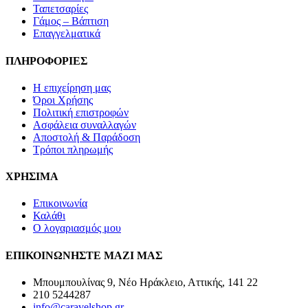
Ταπετσαρίες
Γάμος – Βάπτιση
Επαγγελματικά
ΠΛΗΡΟΦΟΡΙΕΣ
Η επιχείρηση μας
Όροι Χρήσης
Πολιτική επιστροφών
Ασφάλεια συναλλαγών
Αποστολή & Παράδοση
Τρόποι πληρωμής
ΧΡΗΣΙΜΑ
Επικοινωνία
Καλάθι
Ο λογαριασμός μου
ΕΠΙΚΟΙΝΩΝΗΣΤΕ ΜΑΖΙ ΜΑΣ
Μπουμπουλίνας 9, Νέο Ηράκλειο, Αττικής, 141 22
210 5244287
info@caravelshop.gr