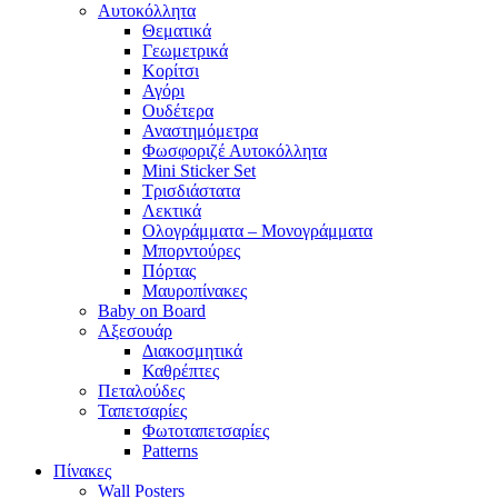
Αυτοκόλλητα
Θεματικά
Γεωμετρικά
Κορίτσι
Αγόρι
Ουδέτερα
Αναστημόμετρα
Φωσφοριζέ Αυτοκόλλητα
Mini Sticker Set
Tρισδιάστατα
Λεκτικά
Ολογράμματα – Μονογράμματα
Μπορντούρες
Πόρτας
Μαυροπίνακες
Baby on Board
Αξεσουάρ
Διακοσμητικά
Καθρέπτες
Πεταλούδες
Ταπετσαρίες
Φωτοταπετσαρίες
Patterns
Πίνακες
Wall Posters