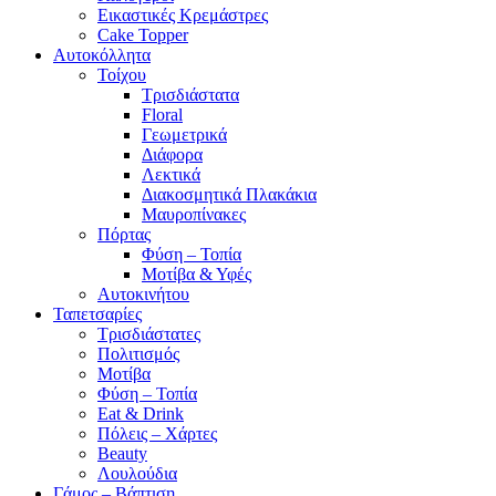
Εικαστικές Κρεμάστρες
Cake Topper
Αυτοκόλλητα
Τοίχου
Τρισδιάστατα
Floral
Γεωμετρικά
Διάφορα
Λεκτικά
Διακοσμητικά Πλακάκια
Μαυροπίνακες
Πόρτας
Φύση – Τοπία
Μοτίβα & Υφές
Αυτοκινήτου
Ταπετσαρίες
Τρισδιάστατες
Πολιτισμός
Μοτίβα
Φύση – Τοπία
Eat & Drink
Πόλεις – Χάρτες
Beauty
Λουλούδια
Γάμος – Βάπτιση