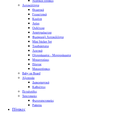
Νεανικοί Πίνακες
Αυτοκόλλητα
Θεματικά
Γεωμετρικά
Κορίτσι
Αγόρι
Ουδέτερα
Αναστημόμετρα
Φωσφοριζέ Αυτοκόλλητα
Mini Sticker Set
Tρισδιάστατα
Λεκτικά
Ολογράμματα – Μονογράμματα
Μπορντούρες
Πόρτας
Μαυροπίνακες
Baby on Board
Αξεσουάρ
Διακοσμητικά
Καθρέπτες
Πεταλούδες
Ταπετσαρίες
Φωτοταπετσαρίες
Patterns
Πίνακες