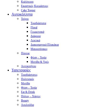
Καλόγεροι
Εικαστικές Κρεμάστρες
Cake Topper
Αυτοκόλλητα
Τοίχου
Τρισδιάστατα
Floral
Γεωμετρικά
Διάφορα
Λεκτικά
Διακοσμητικά Πλακάκια
Μαυροπίνακες
Πόρτας
Φύση – Τοπία
Μοτίβα & Υφές
Αυτοκινήτου
Ταπετσαρίες
Τρισδιάστατες
Πολιτισμός
Μοτίβα
Φύση – Τοπία
Eat & Drink
Πόλεις – Χάρτες
Beauty
Λουλούδια