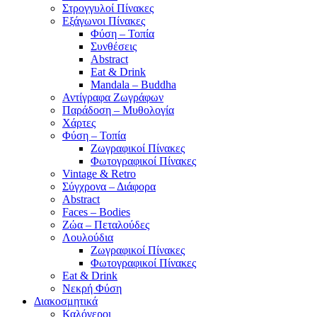
Στρογγυλοί Πίνακες
Εξάγωνοι Πίνακες
Φύση – Τοπία
Συνθέσεις
Abstract
Eat & Drink
Mandala – Buddha
Αντίγραφα Ζωγράφων
Παράδοση – Μυθολογία
Χάρτες
Φύση – Τοπία
Ζωγραφικοί Πίνακες
Φωτογραφικοί Πίνακες
Vintage & Retro
Σύγχρονα – Διάφορα
Abstract
Faces – Bodies
Ζώα – Πεταλούδες
Λουλούδια
Ζωγραφικοί Πίνακες
Φωτογραφικοί Πίνακες
Eat & Drink
Νεκρή Φύση
Διακοσμητικά
Καλόγεροι