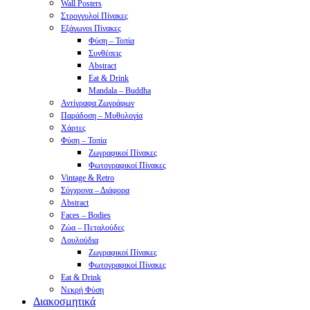
Wall Posters
Στρογγυλοί Πίνακες
Εξάγωνοι Πίνακες
Φύση – Τοπία
Συνθέσεις
Abstract
Eat & Drink
Mandala – Buddha
Αντίγραφα Ζωγράφων
Παράδοση – Μυθολογία
Χάρτες
Φύση – Τοπία
Ζωγραφικοί Πίνακες
Φωτογραφικοί Πίνακες
Vintage & Retro
Σύγχρονα – Διάφορα
Abstract
Faces – Bodies
Ζώα – Πεταλούδες
Λουλούδια
Ζωγραφικοί Πίνακες
Φωτογραφικοί Πίνακες
Eat & Drink
Νεκρή Φύση
Διακοσμητικά