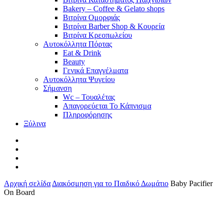
Bakery – Coffee & Gelato shops
Βιτρίνα Ομορφιάς
Βιτρίνα Barber Shop & Κουρεία
Βιτρίνα Κρεοπωλείου
Αυτοκόλλητα Πόρτας
Eat & Drink
Beauty
Γενικά Επαγγέλματα
Αυτοκόλλητα Ψυγείου
Σήμανση
Wc – Τουαλέτας
Απαγορεύεται Το Κάπνισμα
Πληροφόρησης
Ξύλινα
facebook
pinterest
instagram
tiktok
Αρχική σελίδα
Διακόσμηση για το Παιδικό Δωμάτιο
Baby Pacifier
On Board