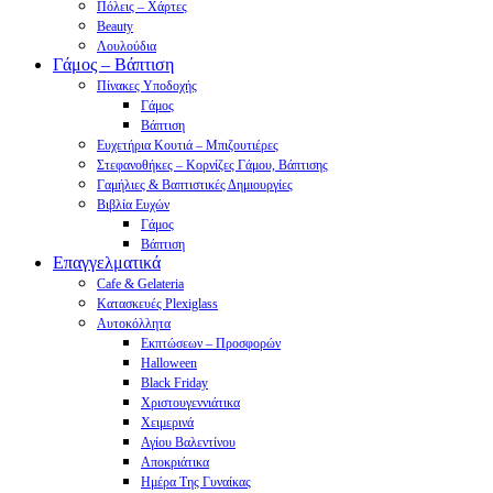
Πόλεις – Χάρτες
Beauty
Λουλούδια
Γάμος – Βάπτιση
Πίνακες Υποδοχής
Γάμος
Βάπτιση
Ευχετήρια Κουτιά – Μπιζουτιέρες
Στεφανοθήκες – Κορνίζες Γάμου, Βάπτισης
Γαμήλιες & Βαπτιστικές Δημιουργίες
Βιβλία Ευχών
Γάμος
Βάπτιση
Επαγγελματικά
Cafe & Gelateria
Κατασκευές Plexiglass
Αυτοκόλλητα
Εκπτώσεων – Προσφορών
Halloween
Black Friday
Χριστουγεννιάτικα
Χειμερινά
Αγίου Βαλεντίνου
Αποκριάτικα
Ημέρα Της Γυναίκας