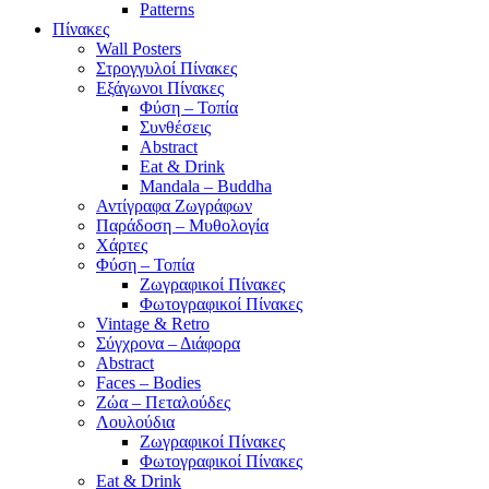
Patterns
Πίνακες
Wall Posters
Στρογγυλοί Πίνακες
Εξάγωνοι Πίνακες
Φύση – Τοπία
Συνθέσεις
Abstract
Eat & Drink
Mandala – Buddha
Αντίγραφα Ζωγράφων
Παράδοση – Μυθολογία
Χάρτες
Φύση – Τοπία
Ζωγραφικοί Πίνακες
Φωτογραφικοί Πίνακες
Vintage & Retro
Σύγχρονα – Διάφορα
Abstract
Faces – Bodies
Ζώα – Πεταλούδες
Λουλούδια
Ζωγραφικοί Πίνακες
Φωτογραφικοί Πίνακες
Eat & Drink