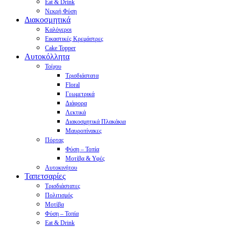
Eat & Drink
Νεκρή Φύση
Διακοσμητικά
Καλόγεροι
Εικαστικές Κρεμάστρες
Cake Topper
Αυτοκόλλητα
Τοίχου
Τρισδιάστατα
Floral
Γεωμετρικά
Διάφορα
Λεκτικά
Διακοσμητικά Πλακάκια
Μαυροπίνακες
Πόρτας
Φύση – Τοπία
Μοτίβα & Υφές
Αυτοκινήτου
Ταπετσαρίες
Τρισδιάστατες
Πολιτισμός
Μοτίβα
Φύση – Τοπία
Eat & Drink