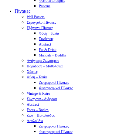
Φωτοταπετσαρίες
Patterns
Πίνακες
Wall Posters
Στρογγυλοί Πίνακες
Εξάγωνοι Πίνακες
Φύση – Τοπία
Συνθέσεις
Abstract
Eat & Drink
Mandala – Buddha
Αντίγραφα Ζωγράφων
Παράδοση – Μυθολογία
Χάρτες
Φύση – Τοπία
Ζωγραφικοί Πίνακες
Φωτογραφικοί Πίνακες
Vintage & Retro
Σύγχρονα – Διάφορα
Abstract
Faces – Bodies
Ζώα – Πεταλούδες
Λουλούδια
Ζωγραφικοί Πίνακες
Φωτογραφικοί Πίνακες