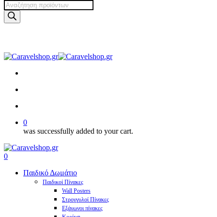
Products
search
Skip
to
main
facebook
pinterest
instagram
tiktok
content
search
account
0
was successfully added to your cart.
Menu
search
account
0
Menu
Παιδικό Δωμάτιο
Παιδικοί Πίνακες
Wall Posters
Στρογγυλοί Πίνακες
Εξάγωνοι πίνακες