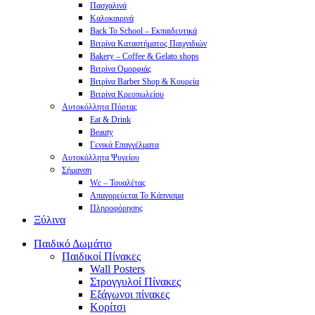
Πασχαλινά
Καλοκαιρινά
Back To School – Εκπαιδευτικά
Βιτρίνα Καταστήματος Παιχνιδιών
Bakery – Coffee & Gelato shops
Βιτρίνα Ομορφιάς
Βιτρίνα Barber Shop & Κουρεία
Βιτρίνα Κρεοπωλείου
Αυτοκόλλητα Πόρτας
Eat & Drink
Beauty
Γενικά Επαγγέλματα
Αυτοκόλλητα Ψυγείου
Σήμανση
Wc – Τουαλέτας
Απαγορεύεται Το Κάπνισμα
Πληροφόρησης
Ξύλινα
Παιδικό Δωμάτιο
Παιδικοί Πίνακες
Wall Posters
Στρογγυλοί Πίνακες
Εξάγωνοι πίνακες
Κορίτσι