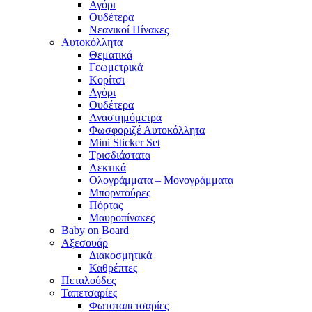
Αγόρι
Ουδέτερα
Νεανικοί Πίνακες
Αυτοκόλλητα
Θεματικά
Γεωμετρικά
Κορίτσι
Αγόρι
Ουδέτερα
Αναστημόμετρα
Φωσφοριζέ Αυτοκόλλητα
Mini Sticker Set
Tρισδιάστατα
Λεκτικά
Ολογράμματα – Μονογράμματα
Μπορντούρες
Πόρτας
Μαυροπίνακες
Baby on Board
Αξεσουάρ
Διακοσμητικά
Καθρέπτες
Πεταλούδες
Ταπετσαρίες
Φωτοταπετσαρίες