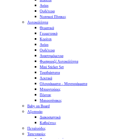
Κορίτσι
Αγόρι
Ουδέτερα
Νεανικοί Πίνακες
Αυτοκόλλητα
Θεματικά
Γεωμετρικά
Κορίτσι
Αγόρι
Ουδέτερα
Αναστημόμετρα
Φωσφοριζέ Αυτοκόλλητα
Mini Sticker Set
Tρισδιάστατα
Λεκτικά
Ολογράμματα – Μονογράμματα
Μπορντούρες
Πόρτας
Μαυροπίνακες
Baby on Board
Αξεσουάρ
Διακοσμητικά
Καθρέπτες
Πεταλούδες
Ταπετσαρίες