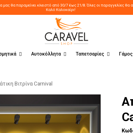
 μας θα παραμείνει κλειστό από 30/7 έως 21/8. Όλες οι παραγγελίες θα α
Καλό Καλοκαίρι!
σμητικά
Αυτοκόλλητα
Ταπετσαρίες
Γάμος
τικη Βιτρίνα Carnival
Α
Ca
Κωδ