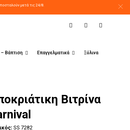
search
account
ποσταλούν μετά τις 24/8.
 – Βάπτιση
Επαγγελματικά
Ξύλινα
ποκριάτικη Βιτρίνα
rnival
ικός:
SS 7282