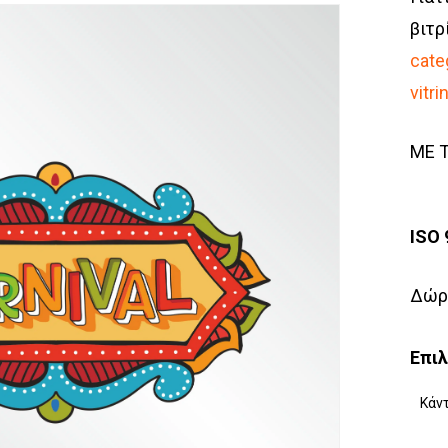
βιτρ
cate
vitr
ΜΕ 
ISO
Δώρο
Επι