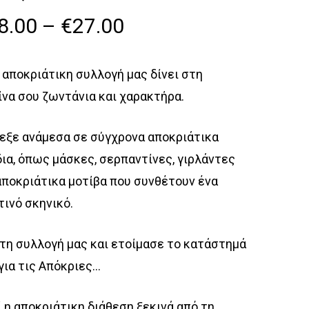
Price
8.00
–
€
27.00
range:
€18.00
 αποκριάτικη συλλογή μας δίνει στη
through
ίνα σου ζωντάνια και χαρακτήρα.
€27.00
εξε ανάμεσα σε σύγχρονα αποκριάτικα
ια, όπως μάσκες, σερπαντίνες, γιρλάντες
αποκριάτικα μοτίβα που συνθέτουν ένα
τινό σκηνικό.
τη συλλογή μας και ετοίμασε το κατάστημά
για τις Απόκριες…
ί η αποκριάτικη διάθεση ξεκινά από τη