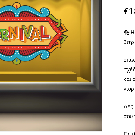
€
1
🎭 Η
βιτρ
Επίλ
σχέδ
και 
γιορ
Δες 
σου 
Γιατ