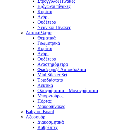
Στρογγυλοί Πίνακες
Εξάγωνοι πίνακες
Κορίτσι
Αγόρι
Ουδέτερα
Νεανικοί Πίνακες
Αυτοκόλλητα
Θεματικά
Γεωμετρικά
Κορίτσι
Αγόρι
Ουδέτερα
Αναστημόμετρα
Φωσφοριζέ Αυτοκόλλητα
Mini Sticker Set
Tρισδιάστατα
Λεκτικά
Ολογράμματα – Μονογράμματα
Μπορντούρες
Πόρτας
Μαυροπίνακες
Baby on Board
Αξεσουάρ
Διακοσμητικά
Καθρέπτες