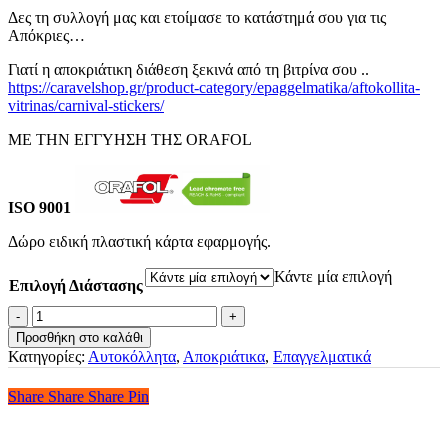
Δες τη συλλογή μας και ετοίμασε το κατάστημά σου για τις
Απόκριες…
Γιατί η αποκριάτικη διάθεση ξεκινά από τη βιτρίνα σου ..
https://caravelshop.gr/product-category/epaggelmatika/aftokollita-
vitrinas/carnival-stickers/
ΜΕ ΤΗΝ ΕΓΓΥΗΣΗ ΤΗΣ ORAFOL
ISO 9001
Δώρο ειδική πλαστική κάρτα εφαρμογής.
Κάντε μία επιλογή
Επιλογή Διάστασης
Αποκριάτικη
Βιτρίνα
Προσθήκη στο καλάθι
Carnival
Κατηγορίες:
Αυτοκόλλητα
,
Αποκριάτικα
,
Επαγγελματικά
Festival
ποσότητα
Share
Share
Share
Share
Pin