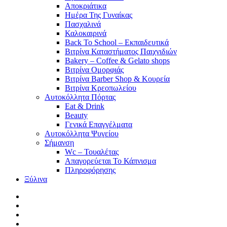
Αποκριάτικα
Ημέρα Της Γυναίκας
Πασχαλινά
Καλοκαιρινά
Back To School – Εκπαιδευτικά
Βιτρίνα Καταστήματος Παιχνιδιών
Bakery – Coffee & Gelato shops
Βιτρίνα Ομορφιάς
Βιτρίνα Barber Shop & Κουρεία
Βιτρίνα Κρεοπωλείου
Αυτοκόλλητα Πόρτας
Eat & Drink
Beauty
Γενικά Επαγγέλματα
Αυτοκόλλητα Ψυγείου
Σήμανση
Wc – Τουαλέτας
Απαγορεύεται Το Κάπνισμα
Πληροφόρησης
Ξύλινα
facebook
pinterest
instagram
tiktok