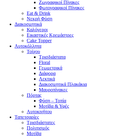
Ζωγραφικοί Πίνακες
Φωτογραφικοί Πίνακες
Eat & Drink
Νεκρή Φύση
Διακοσμητικά
Καλόγεροι
Εικαστικές Κρεμάστρες
Cake Topper
Αυτοκόλλητα
Τοίχου
Τρισδιάστατα
Floral
Γεωμετρικά
Διάφορα
Λεκτικά
Διακοσμητικά Πλακάκια
Μαυροπίνακες
Πόρτας
Φύση – Τοπία
Μοτίβα & Υφές
Αυτοκινήτου
Ταπετσαρίες
Τρισδιάστατες
Πολιτισμός
Μοτίβα