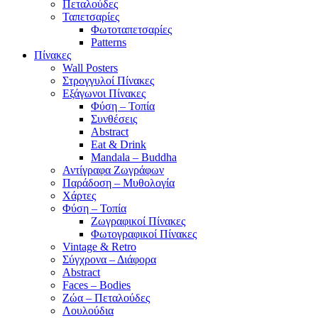
Πεταλούδες
Ταπετσαρίες
Φωτοταπετσαρίες
Patterns
Πίνακες
Wall Posters
Στρογγυλοί Πίνακες
Εξάγωνοι Πίνακες
Φύση – Τοπία
Συνθέσεις
Abstract
Eat & Drink
Mandala – Buddha
Αντίγραφα Ζωγράφων
Παράδοση – Μυθολογία
Χάρτες
Φύση – Τοπία
Ζωγραφικοί Πίνακες
Φωτογραφικοί Πίνακες
Vintage & Retro
Σύγχρονα – Διάφορα
Abstract
Faces – Bodies
Ζώα – Πεταλούδες
Λουλούδια