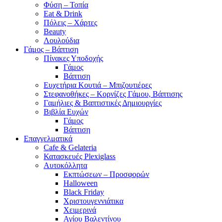
Φύση – Τοπία
Eat & Drink
Πόλεις – Χάρτες
Beauty
Λουλούδια
Γάμος – Βάπτιση
Πίνακες Υποδοχής
Γάμος
Βάπτιση
Ευχετήρια Κουτιά – Μπιζουτιέρες
Στεφανοθήκες – Κορνίζες Γάμου, Βάπτισης
Γαμήλιες & Βαπτιστικές Δημιουργίες
Βιβλία Ευχών
Γάμος
Βάπτιση
Επαγγελματικά
Cafe & Gelateria
Κατασκευές Plexiglass
Αυτοκόλλητα
Εκπτώσεων – Προσφορών
Halloween
Black Friday
Χριστουγεννιάτικα
Χειμερινά
Αγίου Βαλεντίνου