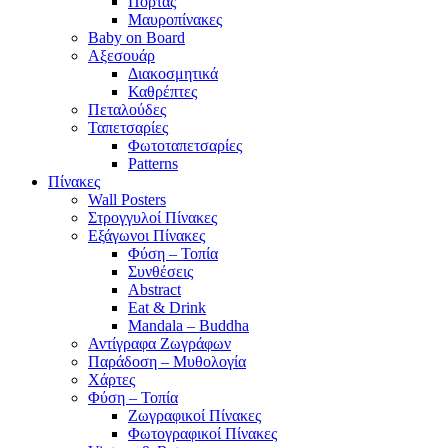
Πόρτας
Μαυροπίνακες
Baby on Board
Αξεσουάρ
Διακοσμητικά
Καθρέπτες
Πεταλούδες
Ταπετσαρίες
Φωτοταπετσαρίες
Patterns
Πίνακες
Wall Posters
Στρογγυλοί Πίνακες
Εξάγωνοι Πίνακες
Φύση – Τοπία
Συνθέσεις
Abstract
Eat & Drink
Mandala – Buddha
Αντίγραφα Ζωγράφων
Παράδοση – Μυθολογία
Χάρτες
Φύση – Τοπία
Ζωγραφικοί Πίνακες
Φωτογραφικοί Πίνακες