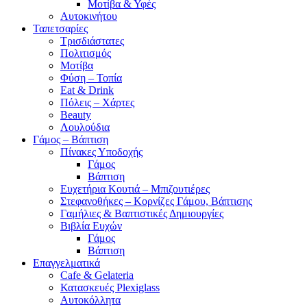
Μοτίβα & Υφές
Αυτοκινήτου
Ταπετσαρίες
Τρισδιάστατες
Πολιτισμός
Μοτίβα
Φύση – Τοπία
Eat & Drink
Πόλεις – Χάρτες
Beauty
Λουλούδια
Γάμος – Βάπτιση
Πίνακες Υποδοχής
Γάμος
Βάπτιση
Ευχετήρια Κουτιά – Μπιζουτιέρες
Στεφανοθήκες – Κορνίζες Γάμου, Βάπτισης
Γαμήλιες & Βαπτιστικές Δημιουργίες
Βιβλία Ευχών
Γάμος
Βάπτιση
Επαγγελματικά
Cafe & Gelateria
Κατασκευές Plexiglass
Αυτοκόλλητα