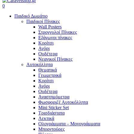
search
account
0
Menu
Παιδικό Δωμάτιο
Παιδικοί Πίνακες
Wall Posters
Στρογγυλοί Πίνακες
Εξάγωνοι πίνακες
Κορίτσι
Αγόρι
Ουδέτερα
Νεανικοί Πίνακες
Αυτοκόλλητα
Θεματικά
Γεωμετρικά
Κορίτσι
Αγόρι
Ουδέτερα
Αναστημόμετρα
Φωσφοριζέ Αυτοκόλλητα
Mini Sticker Set
Tρισδιάστατα
Λεκτικά
Ολογράμματα – Μονογράμματα
Μπορντούρες