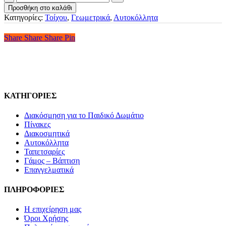
Τοίχου
Προσθήκη στο καλάθι
-
Κατηγορίες:
Τοίχου
,
Γεωμετρικά
,
Αυτοκόλλητα
Πελαργοί
Στα
Share
Share
Share
Share
Pin
Κλαδιά
ποσότητα
ΚΑΤΗΓΟΡΙΕΣ
Διακόσμηση για το Παιδικό Δωμάτιο
Πίνακες
Διακοσμητικά
Αυτοκόλλητα
Ταπετσαρίες
Γάμος – Βάπτιση
Επαγγελματικά
ΠΛΗΡΟΦΟΡΙΕΣ
Η επιχείρηση μας
Όροι Χρήσης