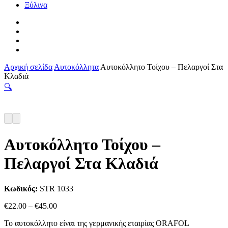
Ξύλινα
facebook
pinterest
instagram
tiktok
Αρχική σελίδα
Αυτοκόλλητα
Αυτοκόλλητο Τοίχου – Πελαργοί Στα
Κλαδιά
🔍
Αυτοκόλλητο Τοίχου –
Πελαργοί Στα Κλαδιά
Κωδικός:
STR 1033
Price
€
22.00
–
€
45.00
range:
Το αυτοκόλλητο είναι της γερμανικής εταιρίας ORAFOL
€22.00