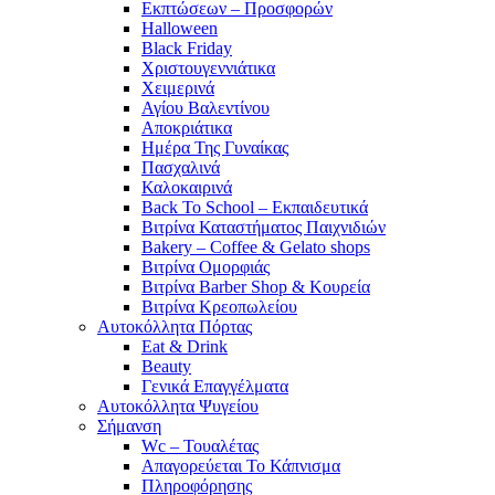
Εκπτώσεων – Προσφορών
Halloween
Black Friday
Χριστουγεννιάτικα
Χειμερινά
Αγίου Βαλεντίνου
Αποκριάτικα
Ημέρα Της Γυναίκας
Πασχαλινά
Καλοκαιρινά
Back To School – Εκπαιδευτικά
Βιτρίνα Καταστήματος Παιχνιδιών
Bakery – Coffee & Gelato shops
Βιτρίνα Ομορφιάς
Βιτρίνα Barber Shop & Κουρεία
Βιτρίνα Κρεοπωλείου
Αυτοκόλλητα Πόρτας
Eat & Drink
Beauty
Γενικά Επαγγέλματα
Αυτοκόλλητα Ψυγείου
Σήμανση
Wc – Τουαλέτας
Απαγορεύεται Το Κάπνισμα
Πληροφόρησης