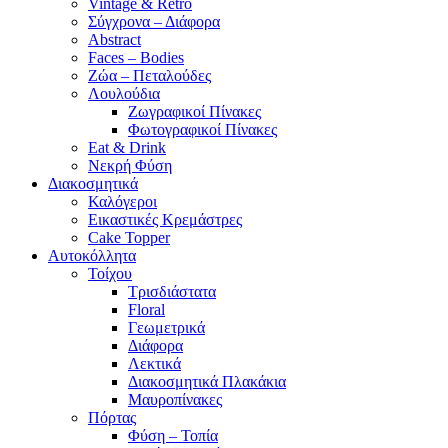
Vintage & Retro
Σύγχρονα – Διάφορα
Abstract
Faces – Bodies
Ζώα – Πεταλούδες
Λουλούδια
Ζωγραφικοί Πίνακες
Φωτογραφικοί Πίνακες
Eat & Drink
Νεκρή Φύση
Διακοσμητικά
Καλόγεροι
Εικαστικές Κρεμάστρες
Cake Topper
Αυτοκόλλητα
Τοίχου
Τρισδιάστατα
Floral
Γεωμετρικά
Διάφορα
Λεκτικά
Διακοσμητικά Πλακάκια
Μαυροπίνακες
Πόρτας
Φύση – Τοπία