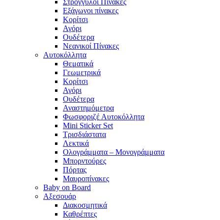
Στρογγυλοί Πίνακες
Εξάγωνοι πίνακες
Κορίτσι
Αγόρι
Ουδέτερα
Νεανικοί Πίνακες
Αυτοκόλλητα
Θεματικά
Γεωμετρικά
Κορίτσι
Αγόρι
Ουδέτερα
Αναστημόμετρα
Φωσφοριζέ Αυτοκόλλητα
Mini Sticker Set
Tρισδιάστατα
Λεκτικά
Ολογράμματα – Μονογράμματα
Μπορντούρες
Πόρτας
Μαυροπίνακες
Baby on Board
Αξεσουάρ
Διακοσμητικά
Καθρέπτες