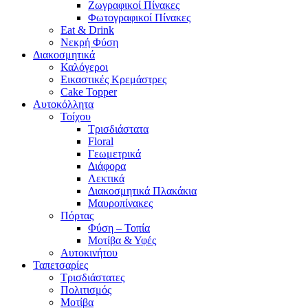
Ζωγραφικοί Πίνακες
Φωτογραφικοί Πίνακες
Eat & Drink
Νεκρή Φύση
Διακοσμητικά
Καλόγεροι
Εικαστικές Κρεμάστρες
Cake Topper
Αυτοκόλλητα
Τοίχου
Τρισδιάστατα
Floral
Γεωμετρικά
Διάφορα
Λεκτικά
Διακοσμητικά Πλακάκια
Μαυροπίνακες
Πόρτας
Φύση – Τοπία
Μοτίβα & Υφές
Αυτοκινήτου
Ταπετσαρίες
Τρισδιάστατες
Πολιτισμός
Μοτίβα