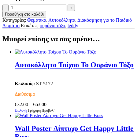
Αυτοκόλλητο
Τοίχου
Προσθήκη στο καλάθι
Το
Κατηγορίες:
Θεματικά
,
Αυτοκόλλητα
,
Διακόσμηση για το Παιδικό
Αρκουδάκι
Δωμάτιο
Ετικέτες:
ουράνιο τόξο
,
teddy
Και
Το
Μπορεί επίσης να σας αρέσει…
Σαλιγκάρι
ποσότητα
Αυτοκόλλητο Τοίχου Το Ουράνιο Τόξο
Κωδικός:
ST 5172
Διαθέσιμο
Price
€
32.00
–
€
63.00
Αυτό
range:
Επιλογή
Γρήγορη Προβολή
το
€32.00
προϊόν
through
έχει
€63.00
Wall Poster Δίπτυχο Get Happy Little
πολλαπλές
Boss