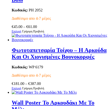
παραλλαγές.
Οι
επιλογές
Κωδικός:
PH 2052
μπορούν
να
Διαθέσιμο απο 4-7 μέρες
επιλεγούν
Price
στη
€
45.00
–
€
61.00
Αυτό
range:
σελίδα
Επιλογή
Γρήγορη Προβολή
το
€45.00
του
προϊόν
through
προϊόντος
έχει
€61.00
πολλαπλές
Φωτοταπετσαρία Τοίχου – Η Αρκούδα
παραλλαγές.
Και Οι Χιονισμένες Βουνοκορφές
Οι
επιλογές
μπορούν
Κωδικός:
WP 6179
να
επιλεγούν
Διαθέσιμο απο 4-7 μέρες
στη
Price
σελίδα
€
181.00
–
€
387.00
Αυτό
range:
του
Επιλογή
Γρήγορη Προβολή
το
€181.00
προϊόντος
προϊόν
through
έχει
€387.00
Wall Poster Το Αρκουδάκι Με Το
πολλαπλές