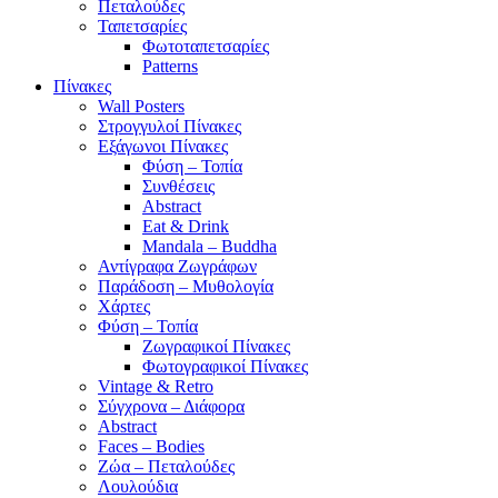
Πεταλούδες
Ταπετσαρίες
Φωτοταπετσαρίες
Patterns
Πίνακες
Wall Posters
Στρογγυλοί Πίνακες
Εξάγωνοι Πίνακες
Φύση – Τοπία
Συνθέσεις
Abstract
Eat & Drink
Mandala – Buddha
Αντίγραφα Ζωγράφων
Παράδοση – Μυθολογία
Χάρτες
Φύση – Τοπία
Ζωγραφικοί Πίνακες
Φωτογραφικοί Πίνακες
Vintage & Retro
Σύγχρονα – Διάφορα
Abstract
Faces – Bodies
Ζώα – Πεταλούδες
Λουλούδια