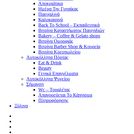
Αποκριάτικα
Ημέρα Της Γυναίκας
Πασχαλινά
Καλοκαιρινά
Back To School – Εκπαιδευτικά
Βιτρίνα Καταστήματος Παιχνιδιών
Bakery – Coffee & Gelato shops
Βιτρίνα Ομορφιάς
Βιτρίνα Barber Shop & Κουρεία
Βιτρίνα Κρεοπωλείου
Αυτοκόλλητα Πόρτας
Eat & Drink
Beauty
Γενικά Επαγγέλματα
Αυτοκόλλητα Ψυγείου
Σήμανση
Wc – Τουαλέτας
Απαγορεύεται Το Κάπνισμα
Πληροφόρησης
Ξύλινα
facebook
pinterest
instagram
tiktok