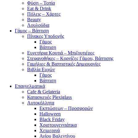
Φύση – Τοπία
Eat & Drink
Πόλεις – Χάρτες
Beauty
Λουλούδια
Γάμος – Βάπτιση
Πίνακες Υποδοχής
Γάμος
Βάπτιση
Ευχετήρια Κουτιά – Μπιζουτιέρες
Στεφανοθήκες – Κορνίζες Γάμου, Βάπτισης
Γαμήλιες & Βαπτιστικές Δημιουργίες
Βιβλία Ευχών
Γάμος
Βάπτιση
Επαγγελματικά
Cafe & Gelateria
Κατασκευές Plexiglass
Αυτοκόλλητα
Εκπτώσεων – Προσφορών
Halloween
Black Friday
Χριστουγεννιάτικα
Χειμερινά
Αγίου Βαλεντίνου