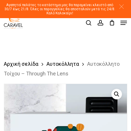
Skip
Αγαπητοί πελάτες το κατάστημα μας θα παραμείνει κλειστό από
30/7 έως 21/8. Όλες οι παραγγελίες θα αποσταλούν μετά τις 24/8.
to
Καλό Καλοκαίρι!
Men
main
Products
search
account
search
content
Αρχική σελίδα
Αυτοκόλλητα
Αυτοκόλλητο
Τοίχου – Through The Lens