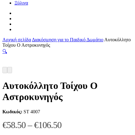
Ξύλινα
facebook
pinterest
instagram
tiktok
Αρχική σελίδα
Διακόσμηση για το Παιδικό Δωμάτιο
Αυτοκόλλητο
Τοίχου Ο Αστροκυνηγός
🔍
Αυτοκόλλητο Τοίχου Ο
Αστροκυνηγός
Κωδικός:
ST 4007
Price
€
58.50
–
€
106.50
range: