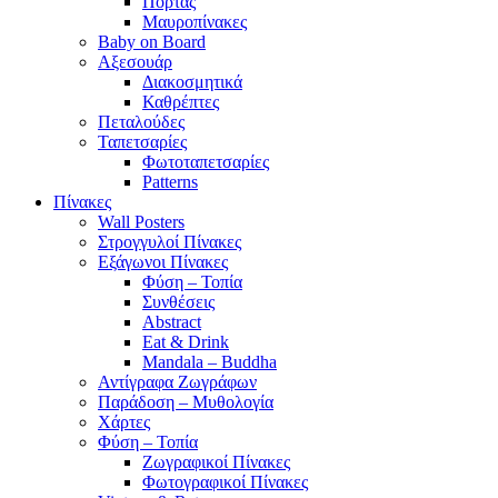
Πόρτας
Μαυροπίνακες
Baby on Board
Αξεσουάρ
Διακοσμητικά
Καθρέπτες
Πεταλούδες
Ταπετσαρίες
Φωτοταπετσαρίες
Patterns
Πίνακες
Wall Posters
Στρογγυλοί Πίνακες
Εξάγωνοι Πίνακες
Φύση – Τοπία
Συνθέσεις
Abstract
Eat & Drink
Mandala – Buddha
Αντίγραφα Ζωγράφων
Παράδοση – Μυθολογία
Χάρτες
Φύση – Τοπία
Ζωγραφικοί Πίνακες
Φωτογραφικοί Πίνακες