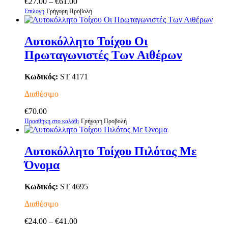
Price
€
27.00
–
€
61.00
Αυτό
range:
Επιλογή
Γρήγορη Προβολή
το
€27.00
προϊόν
through
έχει
€61.00
Αυτοκόλλητο Τοίχου Οι
πολλαπλές
Πρωταγωνιστές Των Αιθέρων
παραλλαγές.
Οι
επιλογές
Κωδικός:
ST 4171
μπορούν
να
Διαθέσιμο
επιλεγούν
στη
€
70.00
σελίδα
Προσθήκη στο καλάθι
Γρήγορη Προβολή
του
προϊόντος
Αυτοκόλλητο Τοίχου Πιλότος Με
Όνομα
Κωδικός:
ST 4695
Διαθέσιμο
Price
€
24.00
–
€
41.00