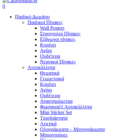
search
account
0
Menu
Παιδικό Δωμάτιο
Παιδικοί Πίνακες
Wall Posters
Στρογγυλοί Πίνακες
Εξάγωνοι πίνακες
Κορίτσι
Αγόρι
Ουδέτερα
Νεανικοί Πίνακες
Αυτοκόλλητα
Θεματικά
Γεωμετρικά
Κορίτσι
Αγόρι
Ουδέτερα
Αναστημόμετρα
Φωσφοριζέ Αυτοκόλλητα
Mini Sticker Set
Tρισδιάστατα
Λεκτικά
Ολογράμματα – Μονογράμματα
Μπορντούρες