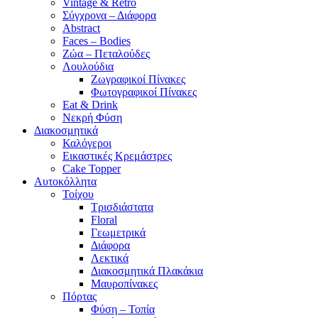
Vintage & Retro
Σύγχρονα – Διάφορα
Abstract
Faces – Bodies
Ζώα – Πεταλούδες
Λουλούδια
Ζωγραφικοί Πίνακες
Φωτογραφικοί Πίνακες
Eat & Drink
Νεκρή Φύση
Διακοσμητικά
Καλόγεροι
Εικαστικές Κρεμάστρες
Cake Topper
Αυτοκόλλητα
Τοίχου
Τρισδιάστατα
Floral
Γεωμετρικά
Διάφορα
Λεκτικά
Διακοσμητικά Πλακάκια
Μαυροπίνακες
Πόρτας
Φύση – Τοπία