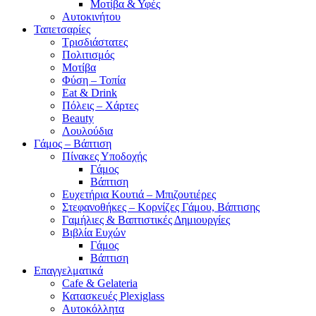
Μοτίβα & Υφές
Αυτοκινήτου
Ταπετσαρίες
Τρισδιάστατες
Πολιτισμός
Μοτίβα
Φύση – Τοπία
Eat & Drink
Πόλεις – Χάρτες
Beauty
Λουλούδια
Γάμος – Βάπτιση
Πίνακες Υποδοχής
Γάμος
Βάπτιση
Ευχετήρια Κουτιά – Μπιζουτιέρες
Στεφανοθήκες – Κορνίζες Γάμου, Βάπτισης
Γαμήλιες & Βαπτιστικές Δημιουργίες
Βιβλία Ευχών
Γάμος
Βάπτιση
Επαγγελματικά
Cafe & Gelateria
Κατασκευές Plexiglass
Αυτοκόλλητα