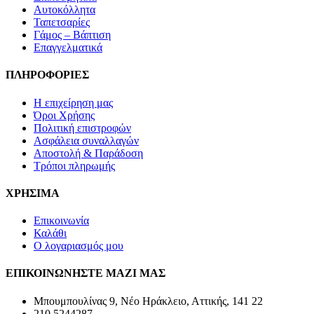
του
Αυτοκόλλητα
προϊόντος
Ταπετσαρίες
Γάμος – Βάπτιση
Επαγγελματικά
ΠΛΗΡΟΦΟΡΙΕΣ
Η επιχείρηση μας
Όροι Χρήσης
Πολιτική επιστροφών
Ασφάλεια συναλλαγών
Αποστολή & Παράδοση
Τρόποι πληρωμής
ΧΡΗΣΙΜΑ
Επικοινωνία
Καλάθι
Ο λογαριασμός μου
ΕΠΙΚΟΙΝΩΝΗΣΤΕ ΜΑΖΙ ΜΑΣ
Μπουμπουλίνας 9, Νέο Ηράκλειο, Αττικής, 141 22
210 5244287