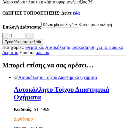
Δώρο ειδική πλαστική κάρτα εφαρμογής αξίας 3€
ΟΔΗΓΙΕΣ ΤΟΠΟΘΕΤΗΣΗΣ:
Δείτε
εδώ
Κάντε μία επιλογή
Επιλογή Διάστασης
Αυτοκόλλητο
Τοίχου
Προσθήκη στο καλάθι
Ο
Κατηγορίες:
Θεματικά
,
Αυτοκόλλητα
,
Διακόσμηση για το Παιδικό
Αστροκυνηγός
Δωμάτιο
Ετικέτα:
αλεπού
ποσότητα
Μπορεί επίσης να σας αρέσει…
Αυτοκόλλητο Τοίχου Διαστημικά
Οχήματα
Κωδικός:
ST 4969
Διαθέσιμο