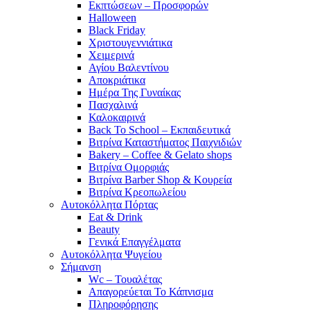
Εκπτώσεων – Προσφορών
Halloween
Black Friday
Χριστουγεννιάτικα
Χειμερινά
Αγίου Βαλεντίνου
Αποκριάτικα
Ημέρα Της Γυναίκας
Πασχαλινά
Καλοκαιρινά
Back To School – Εκπαιδευτικά
Βιτρίνα Καταστήματος Παιχνιδιών
Bakery – Coffee & Gelato shops
Βιτρίνα Ομορφιάς
Βιτρίνα Barber Shop & Κουρεία
Βιτρίνα Κρεοπωλείου
Αυτοκόλλητα Πόρτας
Eat & Drink
Beauty
Γενικά Επαγγέλματα
Αυτοκόλλητα Ψυγείου
Σήμανση
Wc – Τουαλέτας
Απαγορεύεται Το Κάπνισμα
Πληροφόρησης