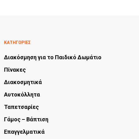
σελίδα
έχει
του
πολλαπλές
προϊόντος
παραλλαγές.
Οι
ΚΑΤΗΓΟΡΙΕΣ
επιλογές
Διακόσμηση για το Παιδικό Δωμάτιο
μπορούν
να
Πίνακες
επιλεγούν
Διακοσμητικά
στη
Αυτοκόλλητα
σελίδα
Ταπετσαρίες
του
προϊόντος
Γάμος – Βάπτιση
Επαγγελματικά