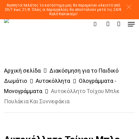
Skip
Αγαπητοί πελάτες το κατάστημα μας θα παραμείνει κλειστό από
30/7 έως 21/8. Όλες οι παραγγελίες θα αποσταλούν μετά τις 24/8.
to
Καλό Καλοκαίρι!
Men
main
Products
search
account
search
content
Αρχική σελίδα
Διακόσμηση για το Παιδικό
Δωμάτιο
Αυτοκόλλητα
Ολογράμματα -
Μονογράμματα
Αυτοκόλλητο Τοίχου Μπλε
Πουλάκια Και Συννεφάκια