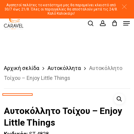
Skip
Αγαπητοί πελάτες το κατάστημα μας θα παραμείνει κλειστό από
30/7 έως 21/8. Όλες οι παραγγελίες θα αποσταλούν μετά τις 24/8.
to
Καλό Καλοκαίρι!
Men
main
Products
search
account
search
content
Αρχική σελίδα
Αυτοκόλλητα
Αυτοκόλλητο
Τοίχου – Enjoy Little Things
Αυτοκόλλητο Τοίχου – Enjoy
Little Things
Κωδικός:
ST 4828