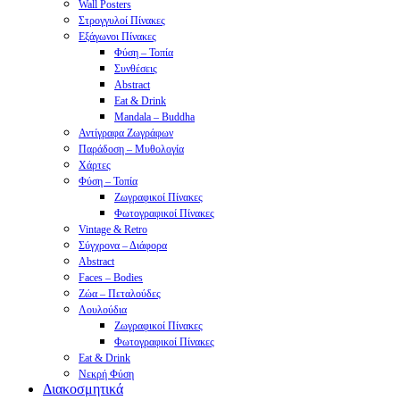
Wall Posters
Στρογγυλοί Πίνακες
Εξάγωνοι Πίνακες
Φύση – Τοπία
Συνθέσεις
Abstract
Eat & Drink
Mandala – Buddha
Αντίγραφα Ζωγράφων
Παράδοση – Μυθολογία
Χάρτες
Φύση – Τοπία
Ζωγραφικοί Πίνακες
Φωτογραφικοί Πίνακες
Vintage & Retro
Σύγχρονα – Διάφορα
Abstract
Faces – Bodies
Ζώα – Πεταλούδες
Λουλούδια
Ζωγραφικοί Πίνακες
Φωτογραφικοί Πίνακες
Eat & Drink
Νεκρή Φύση
Διακοσμητικά