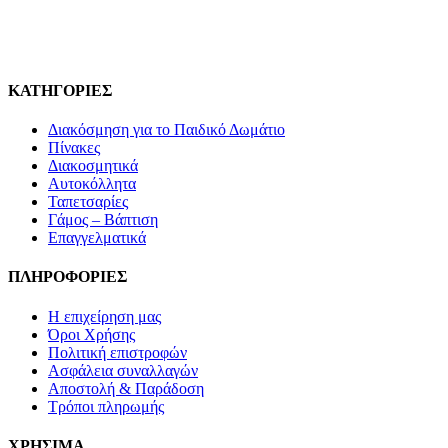
ΚΑΤΗΓΟΡΙΕΣ
Διακόσμηση για το Παιδικό Δωμάτιο
Πίνακες
Διακοσμητικά
Αυτοκόλλητα
Ταπετσαρίες
Γάμος – Βάπτιση
Επαγγελματικά
ΠΛΗΡΟΦΟΡΙΕΣ
Η επιχείρηση μας
Όροι Χρήσης
Πολιτική επιστροφών
Ασφάλεια συναλλαγών
Αποστολή & Παράδοση
Τρόποι πληρωμής
ΧΡΗΣΙΜΑ