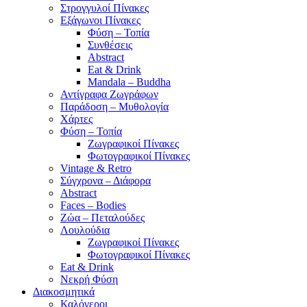
Στρογγυλοί Πίνακες
Εξάγωνοι Πίνακες
Φύση – Τοπία
Συνθέσεις
Abstract
Eat & Drink
Mandala – Buddha
Αντίγραφα Ζωγράφων
Παράδοση – Μυθολογία
Χάρτες
Φύση – Τοπία
Ζωγραφικοί Πίνακες
Φωτογραφικοί Πίνακες
Vintage & Retro
Σύγχρονα – Διάφορα
Abstract
Faces – Bodies
Ζώα – Πεταλούδες
Λουλούδια
Ζωγραφικοί Πίνακες
Φωτογραφικοί Πίνακες
Eat & Drink
Νεκρή Φύση
Διακοσμητικά
Καλόγεροι