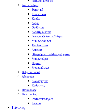
Νεανικοί Πίνακες
Αυτοκόλλητα
Θεματικά
Γεωμετρικά
Κορίτσι
Αγόρι
Ουδέτερα
Αναστημόμετρα
Φωσφοριζέ Αυτοκόλλητα
Mini Sticker Set
Tρισδιάστατα
Λεκτικά
Ολογράμματα – Μονογράμματα
Μπορντούρες
Πόρτας
Μαυροπίνακες
Baby on Board
Αξεσουάρ
Διακοσμητικά
Καθρέπτες
Πεταλούδες
Ταπετσαρίες
Φωτοταπετσαρίες
Patterns
Πίνακες