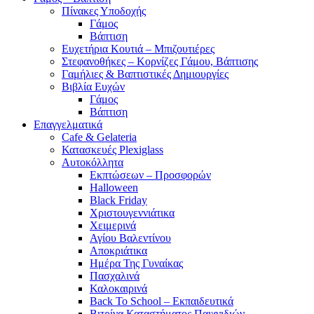
Πίνακες Υποδοχής
Γάμος
Βάπτιση
Ευχετήρια Κουτιά – Μπιζουτιέρες
Στεφανοθήκες – Κορνίζες Γάμου, Βάπτισης
Γαμήλιες & Βαπτιστικές Δημιουργίες
Βιβλία Ευχών
Γάμος
Βάπτιση
Επαγγελματικά
Cafe & Gelateria
Κατασκευές Plexiglass
Αυτοκόλλητα
Εκπτώσεων – Προσφορών
Halloween
Black Friday
Χριστουγεννιάτικα
Χειμερινά
Αγίου Βαλεντίνου
Αποκριάτικα
Ημέρα Της Γυναίκας
Πασχαλινά
Καλοκαιρινά
Back To School – Εκπαιδευτικά
Βιτρίνα Καταστήματος Παιχνιδιών