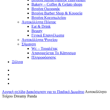
Bakery – Coffee & Gelato shops
Βιτρίνα Ομορφιάς
Βιτρίνα Barber Shop & Κουρεία
Βιτρίνα Κρεοπωλείου
Αυτοκόλλητα Πόρτας
Eat & Drink
Beauty
Γενικά Επαγγέλματα
Αυτοκόλλητα Ψυγείου
Σήμανση
Wc – Τουαλέτας
Απαγορεύεται Το Κάπνισμα
Πληροφόρησης
Ξύλινα
facebook
pinterest
instagram
tiktok
Αρχική σελίδα
Διακόσμηση για το Παιδικό Δωμάτιο
Αυτοκόλλητο
Τοίχου Dreamy Panda