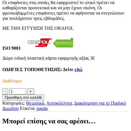
Οι επιφάνειες στις οποίες θα εφαρμοστεί το υλικό πρέπει να
καθαρίζονται προσεκτικά και να μην έχουν σκόνη. Οι
φρεσκοβαμμένες επιφάνειες πρέπει να αφήνονται να στεγνώσουν
για τουλάχιστον τρεις εβδομάδες.
ΜΕ ΤΗΝ ΕΓΓΥΗΣΗ ΤΗΣ ORAFOL
ISO 9001
Δώρο ειδική πλαστική κάρτα εφαρμογής αξίας 3€
ΟΔΗΓΙΕΣ ΤΟΠΟΘΕΤΗΣΗΣ:
Δείτε
εδώ
Διαθέσιμο
Αυτοκόλλητο
Τοίχου
Προσθήκη στο καλάθι
Dreamy
Κατηγορίες:
Θεματικά
,
Αυτοκόλλητα
,
Διακόσμηση για το Παιδικό
Panda
Δωμάτιο
Ετικέτα:
panda
ποσότητα
Μπορεί επίσης να σας αρέσει…