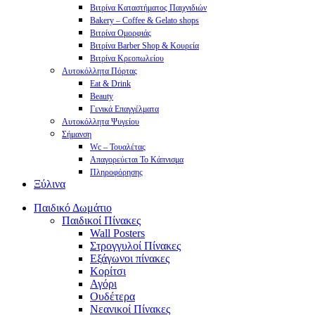
Βιτρίνα Καταστήματος Παιχνιδιών
Bakery – Coffee & Gelato shops
Βιτρίνα Ομορφιάς
Βιτρίνα Barber Shop & Κουρεία
Βιτρίνα Κρεοπωλείου
Αυτοκόλλητα Πόρτας
Eat & Drink
Beauty
Γενικά Επαγγέλματα
Αυτοκόλλητα Ψυγείου
Σήμανση
Wc – Τουαλέτας
Απαγορεύεται Το Κάπνισμα
Πληροφόρησης
Ξύλινα
Παιδικό Δωμάτιο
Παιδικοί Πίνακες
Wall Posters
Στρογγυλοί Πίνακες
Εξάγωνοι πίνακες
Κορίτσι
Αγόρι
Ουδέτερα
Νεανικοί Πίνακες