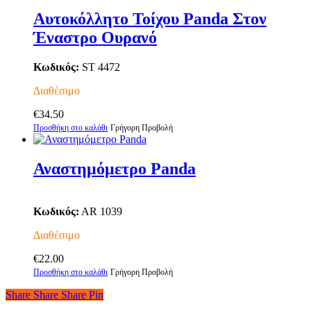
προϊόν
through
προϊόντος
έχει
€47.00
Αυτοκόλλητο Τοίχου Panda Στον
πολλαπλές
Έναστρο Ουρανό
παραλλαγές.
Οι
επιλογές
Κωδικός:
ST 4472
μπορούν
να
Διαθέσιμο
επιλεγούν
στη
€
34.50
σελίδα
Προσθήκη στο καλάθι
Γρήγορη Προβολή
του
προϊόντος
Αναστημόμετρο Panda
Κωδικός:
AR 1039
Διαθέσιμο
€
22.00
Προσθήκη στο καλάθι
Γρήγορη Προβολή
Share
Share
Share
Share
Pin