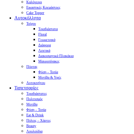
Καλόγεροι
Εικαστικές Κρεμάστρες
Cake Topper
Αυτοκόλλητα
Τοίχου
Τρισδιάστατα
Floral
Γεωμετρικά
Διάφορα
Λεκτικά
Διακοσμητικά Πλακάκια
Μαυροπίνακες
Πόρτας
Φύση – Τοπία
Μοτίβα & Υφές
Αυτοκινήτου
Ταπετσαρίες
Τρισδιάστατες
Πολιτισμός
Μοτίβα
Φύση – Τοπία
Eat & Drink
Πόλεις – Χάρτες
Beauty
Λουλούδια