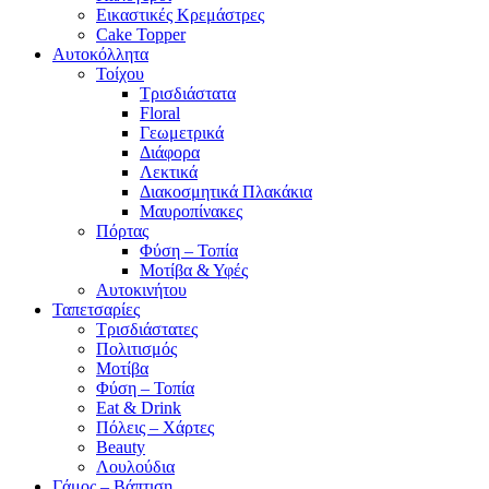
Εικαστικές Κρεμάστρες
Cake Topper
Αυτοκόλλητα
Τοίχου
Τρισδιάστατα
Floral
Γεωμετρικά
Διάφορα
Λεκτικά
Διακοσμητικά Πλακάκια
Μαυροπίνακες
Πόρτας
Φύση – Τοπία
Μοτίβα & Υφές
Αυτοκινήτου
Ταπετσαρίες
Τρισδιάστατες
Πολιτισμός
Μοτίβα
Φύση – Τοπία
Eat & Drink
Πόλεις – Χάρτες
Beauty
Λουλούδια
Γάμος – Βάπτιση