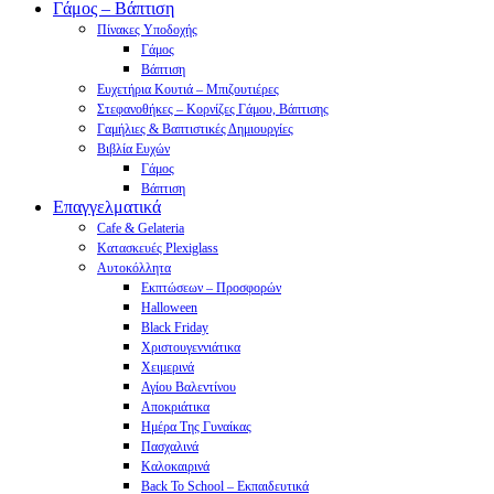
Γάμος – Βάπτιση
Πίνακες Υποδοχής
Γάμος
Βάπτιση
Ευχετήρια Κουτιά – Μπιζουτιέρες
Στεφανοθήκες – Κορνίζες Γάμου, Βάπτισης
Γαμήλιες & Βαπτιστικές Δημιουργίες
Βιβλία Ευχών
Γάμος
Βάπτιση
Επαγγελματικά
Cafe & Gelateria
Κατασκευές Plexiglass
Αυτοκόλλητα
Εκπτώσεων – Προσφορών
Halloween
Black Friday
Χριστουγεννιάτικα
Χειμερινά
Αγίου Βαλεντίνου
Αποκριάτικα
Ημέρα Της Γυναίκας
Πασχαλινά
Καλοκαιρινά
Back To School – Εκπαιδευτικά