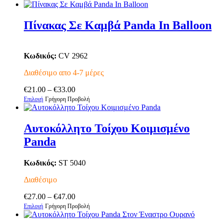
Πίνακας Σε Καμβά Panda In Balloon
Κωδικός:
CV 2962
Διαθέσιμο απο 4-7 μέρες
Price
€
21.00
–
€
33.00
Αυτό
range:
Επιλογή
Γρήγορη Προβολή
το
€21.00
προϊόν
through
έχει
€33.00
Αυτοκόλλητο Τοίχου Κοιμισμένο
πολλαπλές
Panda
παραλλαγές.
Οι
επιλογές
Κωδικός:
ST 5040
μπορούν
να
Διαθέσιμο
επιλεγούν
Price
στη
€
27.00
–
€
47.00
Αυτό
range:
σελίδα
Επιλογή
Γρήγορη Προβολή
το
€27.00
του