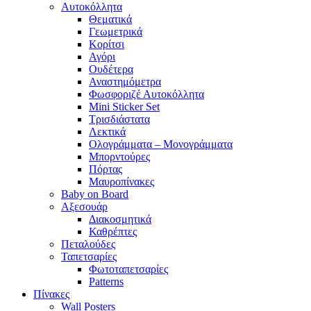
Αυτοκόλλητα
Θεματικά
Γεωμετρικά
Κορίτσι
Αγόρι
Ουδέτερα
Αναστημόμετρα
Φωσφοριζέ Αυτοκόλλητα
Mini Sticker Set
Tρισδιάστατα
Λεκτικά
Ολογράμματα – Μονογράμματα
Μπορντούρες
Πόρτας
Μαυροπίνακες
Baby on Board
Αξεσουάρ
Διακοσμητικά
Καθρέπτες
Πεταλούδες
Ταπετσαρίες
Φωτοταπετσαρίες
Patterns
Πίνακες
Wall Posters