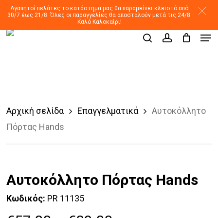
Skip
Αγαπητοί πελάτες το κατάστημα μας θα παραμείνει κλειστό από
30/7 έως 21/8. Όλες οι παραγγελίες θα αποσταλούν μετά τις 24/8.
to
Καλό Καλοκαίρι!
Men
main
Products
search
account
search
content
Αρχική σελίδα
Επαγγελματικά
Αυτοκόλλητο
Πόρτας Hands
Αυτοκόλλητο Πόρτας Hands
Κωδικός:
PR 11135