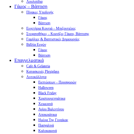
Λουλούδια
Γάμος – Βάπτιση
Πίνακες Υποδοχής
Γάμος
Βάπτιση
Ευχετήρια Κουτιά – Μπιζουτιέρες
Στεφανοθήκες – Κορνίζες Γάμου, Βάπτισης
Γαμήλιες & Βαπτιστικές Δημιουργίες
Βιβλία Ευχών
Γάμος
Βάπτιση
Επαγγελματικά
Cafe & Gelateria
Κατασκευές Plexiglass
Αυτοκόλλητα
Εκπτώσεων – Προσφορών
Halloween
Black Friday
Χριστουγεννιάτικα
Χειμερινά
Αγίου Βαλεντίνου
Αποκριάτικα
Ημέρα Της Γυναίκας
Πασχαλινά
Καλοκαιρινά