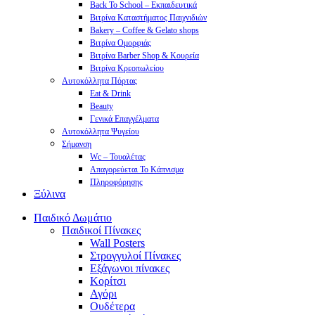
Back To School – Εκπαιδευτικά
Βιτρίνα Καταστήματος Παιχνιδιών
Bakery – Coffee & Gelato shops
Βιτρίνα Ομορφιάς
Βιτρίνα Barber Shop & Κουρεία
Βιτρίνα Κρεοπωλείου
Αυτοκόλλητα Πόρτας
Eat & Drink
Beauty
Γενικά Επαγγέλματα
Αυτοκόλλητα Ψυγείου
Σήμανση
Wc – Τουαλέτας
Απαγορεύεται Το Κάπνισμα
Πληροφόρησης
Ξύλινα
Παιδικό Δωμάτιο
Παιδικοί Πίνακες
Wall Posters
Στρογγυλοί Πίνακες
Εξάγωνοι πίνακες
Κορίτσι
Αγόρι
Ουδέτερα