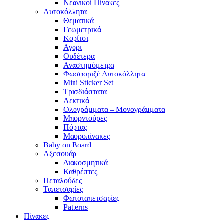
Νεανικοί Πίνακες
Αυτοκόλλητα
Θεματικά
Γεωμετρικά
Κορίτσι
Αγόρι
Ουδέτερα
Αναστημόμετρα
Φωσφοριζέ Αυτοκόλλητα
Mini Sticker Set
Tρισδιάστατα
Λεκτικά
Ολογράμματα – Μονογράμματα
Μπορντούρες
Πόρτας
Μαυροπίνακες
Baby on Board
Αξεσουάρ
Διακοσμητικά
Καθρέπτες
Πεταλούδες
Ταπετσαρίες
Φωτοταπετσαρίες
Patterns
Πίνακες