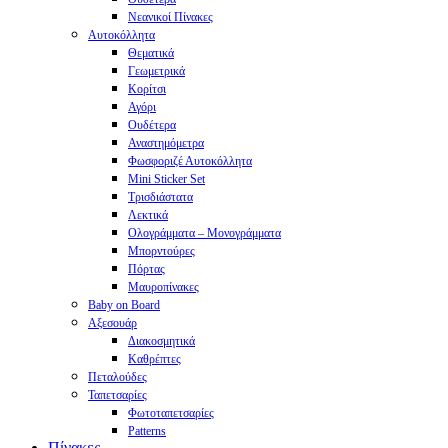
Νεανικοί Πίνακες
Αυτοκόλλητα
Θεματικά
Γεωμετρικά
Κορίτσι
Αγόρι
Ουδέτερα
Αναστημόμετρα
Φωσφοριζέ Αυτοκόλλητα
Mini Sticker Set
Tρισδιάστατα
Λεκτικά
Ολογράμματα – Μονογράμματα
Μπορντούρες
Πόρτας
Μαυροπίνακες
Baby on Board
Αξεσουάρ
Διακοσμητικά
Καθρέπτες
Πεταλούδες
Ταπετσαρίες
Φωτοταπετσαρίες
Patterns
Πίνακες