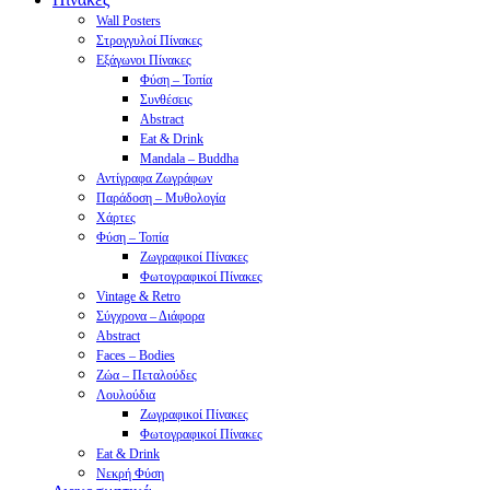
Wall Posters
Στρογγυλοί Πίνακες
Εξάγωνοι Πίνακες
Φύση – Τοπία
Συνθέσεις
Abstract
Eat & Drink
Mandala – Buddha
Αντίγραφα Ζωγράφων
Παράδοση – Μυθολογία
Χάρτες
Φύση – Τοπία
Ζωγραφικοί Πίνακες
Φωτογραφικοί Πίνακες
Vintage & Retro
Σύγχρονα – Διάφορα
Abstract
Faces – Bodies
Ζώα – Πεταλούδες
Λουλούδια
Ζωγραφικοί Πίνακες
Φωτογραφικοί Πίνακες
Eat & Drink
Νεκρή Φύση