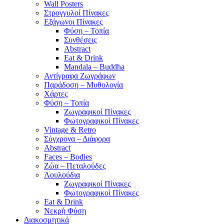
Wall Posters
Στρογγυλοί Πίνακες
Εξάγωνοι Πίνακες
Φύση – Τοπία
Συνθέσεις
Abstract
Eat & Drink
Mandala – Buddha
Αντίγραφα Ζωγράφων
Παράδοση – Μυθολογία
Χάρτες
Φύση – Τοπία
Ζωγραφικοί Πίνακες
Φωτογραφικοί Πίνακες
Vintage & Retro
Σύγχρονα – Διάφορα
Abstract
Faces – Bodies
Ζώα – Πεταλούδες
Λουλούδια
Ζωγραφικοί Πίνακες
Φωτογραφικοί Πίνακες
Eat & Drink
Νεκρή Φύση
Διακοσμητικά