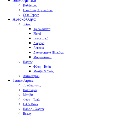
Διακοσμητικά
Καλόγεροι
Εικαστικές Κρεμάστρες
Cake Topper
Αυτοκόλλητα
Τοίχου
Τρισδιάστατα
Floral
Γεωμετρικά
Διάφορα
Λεκτικά
Διακοσμητικά Πλακάκια
Μαυροπίνακες
Πόρτας
Φύση – Τοπία
Μοτίβα & Υφές
Αυτοκινήτου
Ταπετσαρίες
Τρισδιάστατες
Πολιτισμός
Μοτίβα
Φύση – Τοπία
Eat & Drink
Πόλεις – Χάρτες
Beauty