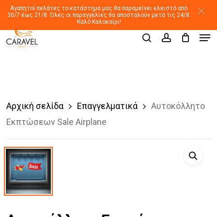
Skip
Αγαπητοί πελάτες το κατάστημα μας θα παραμείνει κλειστό από
30/7 έως 21/8. Όλες οι παραγγελίες θα αποσταλούν μετά τις 24/8.
to
Καλό Καλοκαίρι!
Men
main
Products
search
account
search
content
Αρχική σελίδα
Επαγγελματικά
Αυτοκόλλητο
Εκπτώσεων Sale Airplane