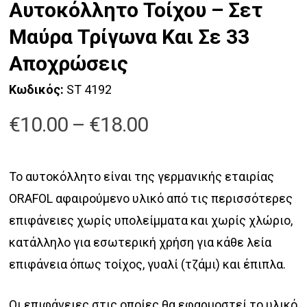
Αυτοκόλλητo Τοίχου – Σετ
Μαύρα Τρίγωνα Και Σε 33
Αποχρώσεις
Κωδικός:
ST 4192
Price
€
10.00
–
€
18.00
range:
€10.00
Το αυτοκόλλητο είναι της γερμανικής εταιρίας
through
ORAFOL αφαιρούμενο υλικό από τις περισσότερες
€18.00
επιφάνειες χωρίς υπολείμματα και χωρίς χλώριο,
κατάλληλο για εσωτερική χρήση για κάθε λεία
επιφάνεια όπως τοίχος, γυαλί (τζάμι) και έπιπλα.
Οι επιφάνειες στις οποίες θα εφαρμοστεί το υλικό