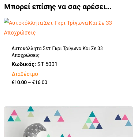
Μπορεί επίσης να σας αρέσει…
Αυτοκόλλητα Σετ Γκρι Τρίγωνα Και Σε 33
Αποχρώσεις
Κωδικός:
ST 5001
Διαθέσιμο
Price
€
10.00
–
€
16.00
Αυτό
range:
€10.00
το
through
€16.00
προϊόν
έχει
πολλαπλές
παραλλαγές.