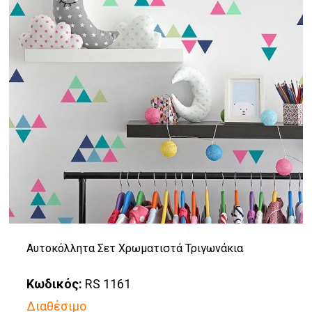
Οι
επιλογές
μπορούν
να
επιλεγούν
στη
σελίδα
του
προϊόντος
Αυτοκόλλητα Σετ Χρωματιστά Τριγωνάκια
Κωδικός:
RS 1161
Διαθέσιμο