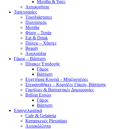
Μοτίβα & Υφές
Αυτοκινήτου
Ταπετσαρίες
Τρισδιάστατες
Πολιτισμός
Μοτίβα
Φύση – Τοπία
Eat & Drink
Πόλεις – Χάρτες
Beauty
Λουλούδια
Γάμος – Βάπτιση
Πίνακες Υποδοχής
Γάμος
Βάπτιση
Ευχετήρια Κουτιά – Μπιζουτιέρες
Στεφανοθήκες – Κορνίζες Γάμου, Βάπτισης
Γαμήλιες & Βαπτιστικές Δημιουργίες
Βιβλία Ευχών
Γάμος
Βάπτιση
Επαγγελματικά
Cafe & Gelateria
Κατασκευές Plexiglass
Αυτοκόλλητα