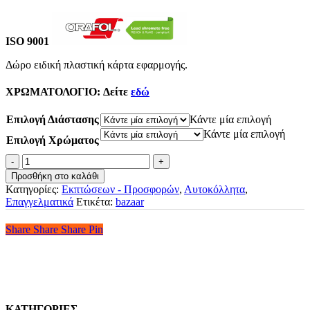
ISO 9001
Δώρο ειδική πλαστική κάρτα εφαρμογής.
ΧΡΩΜΑΤΟΛΟΓΙΟ:
Δείτε
εδώ
Επιλογή Διάστασης
Κάντε μία επιλογή
Κάντε μία επιλογή
Επιλογή Χρώματος
Αυτοκόλλητο
Εκπτώσεων
Προσθήκη στο καλάθι
Bazaar
Κατηγορίες:
Εκπτώσεων - Προσφορών
,
Αυτοκόλλητα
,
ποσότητα
Επαγγελματικά
Ετικέτα:
bazaar
Share
Share
Share
Share
Pin
ΚΑΤΗΓΟΡΙΕΣ