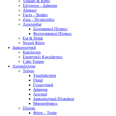
Vintage & Retro
Σύγχρονα – Διάφορα
Abstract
Faces – Bodies
Ζώα – Πεταλούδες
Λουλούδια
Ζωγραφικοί Πίνακες
Φωτογραφικοί Πίνακες
Eat & Drink
Νεκρή Φύση
Διακοσμητικά
Καλόγεροι
Εικαστικές Κρεμάστρες
Cake Topper
Αυτοκόλλητα
Τοίχου
Τρισδιάστατα
Floral
Γεωμετρικά
Διάφορα
Λεκτικά
Διακοσμητικά Πλακάκια
Μαυροπίνακες
Πόρτας
Φύση – Τοπία