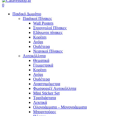
search
account
0
Menu
Παιδικό Δωμάτιο
Παιδικοί Πίνακες
Wall Posters
Στρογγυλοί Πίνακες
Εξάγωνοι πίνακες
Κορίτσι
Αγόρι
Ουδέτερα
Νεανικοί Πίνακες
Αυτοκόλλητα
Θεματικά
Γεωμετρικά
Κορίτσι
Αγόρι
Ουδέτερα
Αναστημόμετρα
Φωσφοριζέ Αυτοκόλλητα
Mini Sticker Set
Tρισδιάστατα
Λεκτικά
Ολογράμματα – Μονογράμματα
Μπορντούρες