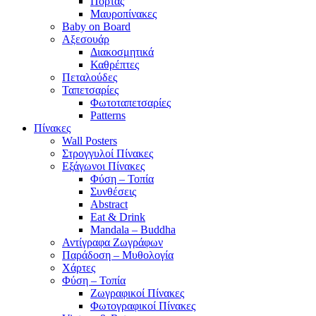
Πόρτας
Μαυροπίνακες
Baby on Board
Αξεσουάρ
Διακοσμητικά
Καθρέπτες
Πεταλούδες
Ταπετσαρίες
Φωτοταπετσαρίες
Patterns
Πίνακες
Wall Posters
Στρογγυλοί Πίνακες
Εξάγωνοι Πίνακες
Φύση – Τοπία
Συνθέσεις
Abstract
Eat & Drink
Mandala – Buddha
Αντίγραφα Ζωγράφων
Παράδοση – Μυθολογία
Χάρτες
Φύση – Τοπία
Ζωγραφικοί Πίνακες
Φωτογραφικοί Πίνακες