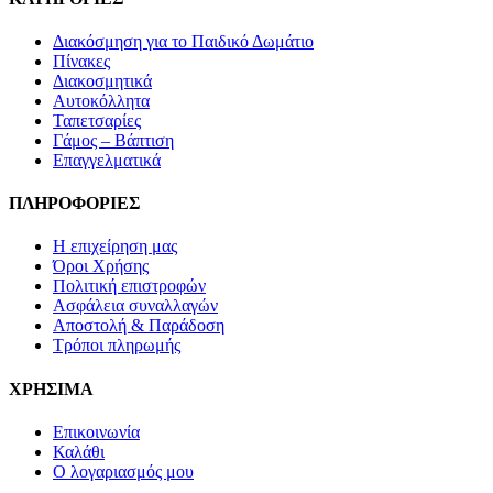
Διακόσμηση για το Παιδικό Δωμάτιο
Πίνακες
Διακοσμητικά
Αυτοκόλλητα
Ταπετσαρίες
Γάμος – Βάπτιση
Επαγγελματικά
ΠΛΗΡΟΦΟΡΙΕΣ
Η επιχείρηση μας
Όροι Χρήσης
Πολιτική επιστροφών
Ασφάλεια συναλλαγών
Αποστολή & Παράδοση
Τρόποι πληρωμής
ΧΡΗΣΙΜΑ
Επικοινωνία
Καλάθι
Ο λογαριασμός μου