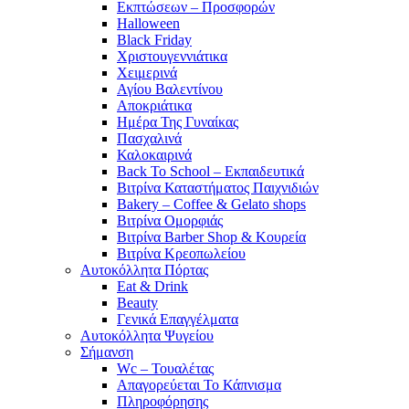
Εκπτώσεων – Προσφορών
Halloween
Black Friday
Χριστουγεννιάτικα
Χειμερινά
Αγίου Βαλεντίνου
Αποκριάτικα
Ημέρα Της Γυναίκας
Πασχαλινά
Καλοκαιρινά
Back To School – Εκπαιδευτικά
Βιτρίνα Καταστήματος Παιχνιδιών
Bakery – Coffee & Gelato shops
Βιτρίνα Ομορφιάς
Βιτρίνα Barber Shop & Κουρεία
Βιτρίνα Κρεοπωλείου
Αυτοκόλλητα Πόρτας
Eat & Drink
Beauty
Γενικά Επαγγέλματα
Αυτοκόλλητα Ψυγείου
Σήμανση
Wc – Τουαλέτας
Απαγορεύεται Το Κάπνισμα
Πληροφόρησης