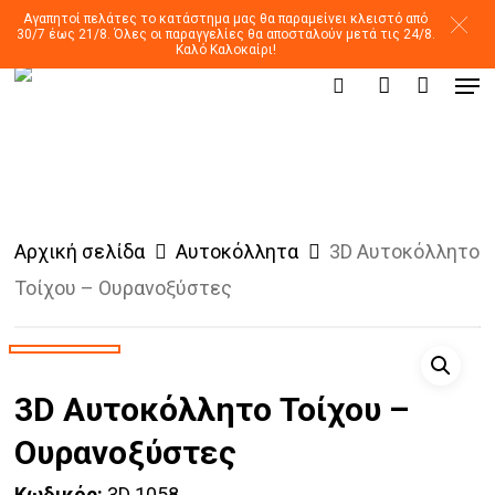
Skip
Αγαπητοί πελάτες το κατάστημα μας θα παραμείνει κλειστό από
30/7 έως 21/8. Όλες οι παραγγελίες θα αποσταλούν μετά τις 24/8.
to
Καλό Καλοκαίρι!
Men
main
Products
search
account
search
content
Αρχική σελίδα
Αυτοκόλλητα
3D Αυτοκόλλητο
Τοίχου – Ουρανοξύστες
3D Αυτοκόλλητο Τοίχου –
Ουρανοξύστες
Κωδικός:
3D 1058