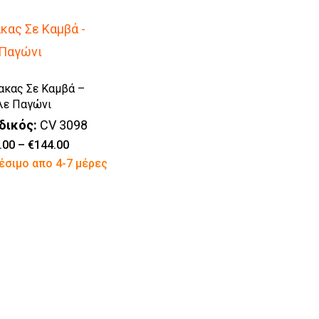
ακας Σε Καμβά –
ε Παγώνι
δικός:
CV 3098
Price
.00
–
€
144.00
Αυτό
range:
έσιμο απο 4-7 μέρες
€56.00
το
through
€144.00
προϊόν
έχει
πολλαπλές
παραλλαγές.
Οι
επιλογές