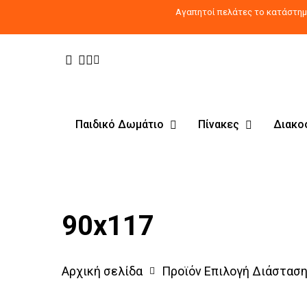
Skip
Αγαπητοί πελάτες το κατάστημα
to
main
Facebook
Pinterest
Instagram
Tiktok
content
Παιδικό Δωμάτιο
Πίνακες
Διακο
Products
search
90x117
Αρχική σελίδα
Προϊόν Επιλογή Διάστασ