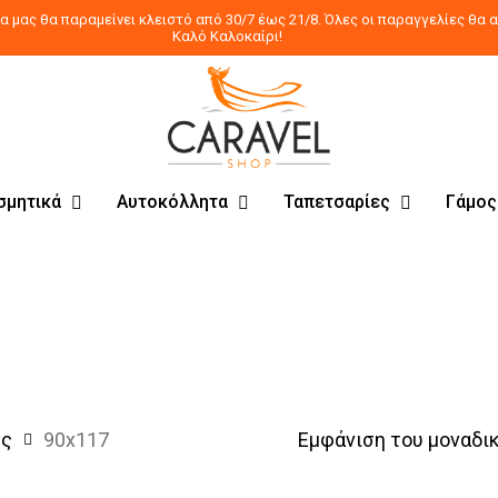
 μας θα παραμείνει κλειστό από 30/7 έως 21/8. Όλες οι παραγγελίες θα α
Καλό Καλοκαίρι!
σμητικά
Αυτοκόλλητα
Ταπετσαρίες
Γάμος
ης
90x117
Εμφάνιση του μοναδι