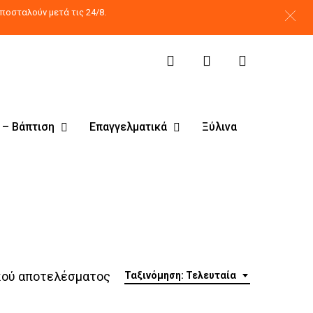
search
account
ποσταλούν μετά τις 24/8.
 – Βάπτιση
Επαγγελματικά
Ξύλινα
κού αποτελέσματος
Ταξινόμηση: Τελευταία