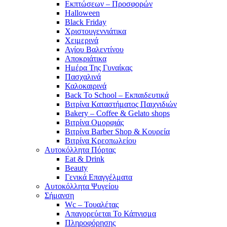
Εκπτώσεων – Προσφορών
Halloween
Black Friday
Χριστουγεννιάτικα
Χειμερινά
Αγίου Βαλεντίνου
Αποκριάτικα
Ημέρα Της Γυναίκας
Πασχαλινά
Καλοκαιρινά
Back To School – Εκπαιδευτικά
Βιτρίνα Καταστήματος Παιχνιδιών
Bakery – Coffee & Gelato shops
Βιτρίνα Ομορφιάς
Βιτρίνα Barber Shop & Κουρεία
Βιτρίνα Κρεοπωλείου
Αυτοκόλλητα Πόρτας
Eat & Drink
Beauty
Γενικά Επαγγέλματα
Αυτοκόλλητα Ψυγείου
Σήμανση
Wc – Τουαλέτας
Απαγορεύεται Το Κάπνισμα
Πληροφόρησης