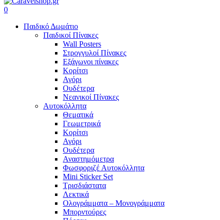
search
account
0
Menu
Παιδικό Δωμάτιο
Παιδικοί Πίνακες
Wall Posters
Στρογγυλοί Πίνακες
Εξάγωνοι πίνακες
Κορίτσι
Αγόρι
Ουδέτερα
Νεανικοί Πίνακες
Αυτοκόλλητα
Θεματικά
Γεωμετρικά
Κορίτσι
Αγόρι
Ουδέτερα
Αναστημόμετρα
Φωσφοριζέ Αυτοκόλλητα
Mini Sticker Set
Tρισδιάστατα
Λεκτικά
Ολογράμματα – Μονογράμματα
Μπορντούρες