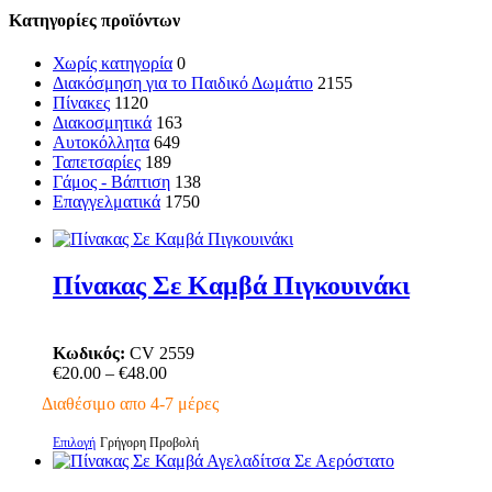
Κατηγορίες προϊόντων
Χωρίς κατηγορία
0
Διακόσμηση για το Παιδικό Δωμάτιο
2155
Πίνακες
1120
Διακοσμητικά
163
Αυτοκόλλητα
649
Ταπετσαρίες
189
Γάμος - Βάπτιση
138
Επαγγελματικά
1750
Πίνακας Σε Καμβά Πιγκουινάκι
Κωδικός:
CV 2559
Price
€
20.00
–
€
48.00
range:
Διαθέσιμο απο 4-7 μέρες
€20.00
through
Αυτό
Επιλογή
Γρήγορη Προβολή
€48.00
το
προϊόν