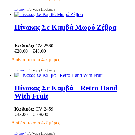
€20.00
επιλεγούν
through
στη
Αυτό
Επιλογή
Γρήγορη Προβολή
€64.00
σελίδα
το
του
προϊόν
προϊόντος
έχει
Πίνακας Σε Καμβά Μωρό Ζέβρα
πολλαπλές
παραλλαγές.
Οι
Κωδικός:
CV 2560
επιλογές
Price
€
20.00
–
€
48.00
μπορούν
range:
να
Διαθέσιμο απο 4-7 μέρες
€20.00
επιλεγούν
through
στη
Αυτό
Επιλογή
Γρήγορη Προβολή
€48.00
σελίδα
το
του
προϊόν
προϊόντος
έχει
Πίνακας Σε Καμβά – Retro Hand
πολλαπλές
With Fruit
παραλλαγές.
Οι
επιλογές
Κωδικός:
CV 2459
μπορούν
Price
€
33.00
–
€
108.00
να
range:
Διαθέσιμο απο 4-7 μέρες
επιλεγούν
€33.00
στη
through
Αυτό
Επιλογή
Γρήγορη Προβολή
σελίδα