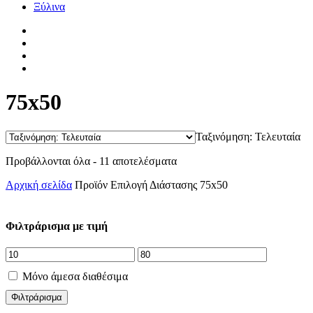
Ξύλινα
facebook
pinterest
instagram
tiktok
75x50
Ταξινόμηση: Τελευταία
Sorted
Προβάλλονται όλα - 11 αποτελέσματα
by
Αρχική σελίδα
Προϊόν Επιλογή Διάστασης
75x50
latest
Φιλτράρισμα με τιμή
Μόνο άμεσα διαθέσιμα
Φιλτράρισμα