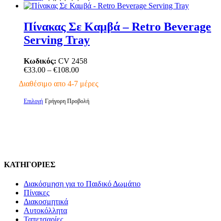
€108.00
το
του
προϊόν
προϊόντος
έχει
Πίνακας Σε Καμβά – Retro Beverage
πολλαπλές
Serving Tray
παραλλαγές.
Οι
επιλογές
Κωδικός:
CV 2458
μπορούν
Price
€
33.00
–
€
108.00
να
range:
Διαθέσιμο απο 4-7 μέρες
επιλεγούν
€33.00
στη
through
Αυτό
Επιλογή
Γρήγορη Προβολή
σελίδα
€108.00
το
του
προϊόν
προϊόντος
έχει
πολλαπλές
παραλλαγές.
Οι
επιλογές
ΚΑΤΗΓΟΡΙΕΣ
μπορούν
να
Διακόσμηση για το Παιδικό Δωμάτιο
επιλεγούν
Πίνακες
στη
Διακοσμητικά
σελίδα
Αυτοκόλλητα
του
Ταπετσαρίες