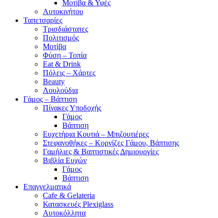
Μοτίβα & Υφές
Αυτοκινήτου
Ταπετσαρίες
Τρισδιάστατες
Πολιτισμός
Μοτίβα
Φύση – Τοπία
Eat & Drink
Πόλεις – Χάρτες
Beauty
Λουλούδια
Γάμος – Βάπτιση
Πίνακες Υποδοχής
Γάμος
Βάπτιση
Ευχετήρια Κουτιά – Μπιζουτιέρες
Στεφανοθήκες – Κορνίζες Γάμου, Βάπτισης
Γαμήλιες & Βαπτιστικές Δημιουργίες
Βιβλία Ευχών
Γάμος
Βάπτιση
Επαγγελματικά
Cafe & Gelateria
Κατασκευές Plexiglass
Αυτοκόλλητα