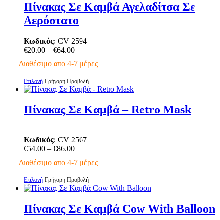
έχει
Πίνακας Σε Καμβά Αγελαδίτσα Σε
πολλαπλές
Αερόστατο
παραλλαγές.
Οι
επιλογές
Κωδικός:
CV 2594
μπορούν
Price
€
20.00
–
€
64.00
να
range:
Διαθέσιμο απο 4-7 μέρες
επιλεγούν
€20.00
στη
through
Αυτό
Επιλογή
Γρήγορη Προβολή
σελίδα
€64.00
το
του
προϊόν
προϊόντος
έχει
Πίνακας Σε Καμβά – Retro Mask
πολλαπλές
παραλλαγές.
Οι
Κωδικός:
CV 2567
επιλογές
Price
€
54.00
–
€
86.00
μπορούν
range:
να
Διαθέσιμο απο 4-7 μέρες
€54.00
επιλεγούν
through
στη
Αυτό
Επιλογή
Γρήγορη Προβολή
€86.00
σελίδα
το
του
προϊόν
προϊόντος
έχει
Πίνακας Σε Καμβά Cow With Balloon
πολλαπλές