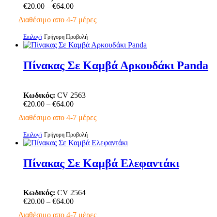
Price
€
20.00
–
€
64.00
μπορούν
range:
να
Διαθέσιμο απο 4-7 μέρες
€20.00
επιλεγούν
through
στη
Αυτό
Επιλογή
Γρήγορη Προβολή
€64.00
σελίδα
το
του
προϊόν
προϊόντος
έχει
Πίνακας Σε Καμβά Αρκουδάκι Panda
πολλαπλές
παραλλαγές.
Οι
Κωδικός:
CV 2563
επιλογές
Price
€
20.00
–
€
64.00
μπορούν
range:
να
Διαθέσιμο απο 4-7 μέρες
€20.00
επιλεγούν
through
στη
Αυτό
Επιλογή
Γρήγορη Προβολή
€64.00
σελίδα
το
του
προϊόν
προϊόντος
έχει
Πίνακας Σε Καμβά Ελεφαντάκι
πολλαπλές
παραλλαγές.
Οι
Κωδικός:
CV 2564
επιλογές
Price
€
20.00
–
€
64.00
μπορούν
range:
να
Διαθέσιμο απο 4-7 μέρες