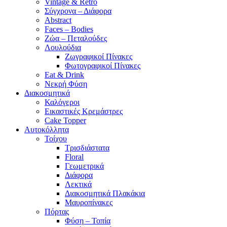
Vintage & Retro
Σύγχρονα – Διάφορα
Abstract
Faces – Bodies
Ζώα – Πεταλούδες
Λουλούδια
Ζωγραφικοί Πίνακες
Φωτογραφικοί Πίνακες
Eat & Drink
Νεκρή Φύση
Διακοσμητικά
Καλόγεροι
Εικαστικές Κρεμάστρες
Cake Topper
Αυτοκόλλητα
Τοίχου
Τρισδιάστατα
Floral
Γεωμετρικά
Διάφορα
Λεκτικά
Διακοσμητικά Πλακάκια
Μαυροπίνακες
Πόρτας
Φύση – Τοπία