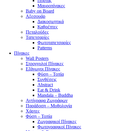
Πόρτας
Μαυροπίνακες
Baby on Board
Αξεσουάρ
Διακοσμητικά
Καθρέπτες
Πεταλούδες
Ταπετσαρίες
Φωτοταπετσαρίες
Patterns
Πίνακες
Wall Posters
Στρογγυλοί Πίνακες
Εξάγωνοι Πίνακες
Φύση – Τοπία
Συνθέσεις
Abstract
Eat & Drink
Mandala – Buddha
Αντίγραφα Ζωγράφων
Παράδοση – Μυθολογία
Χάρτες
Φύση – Τοπία
Ζωγραφικοί Πίνακες
Φωτογραφικοί Πίνακες