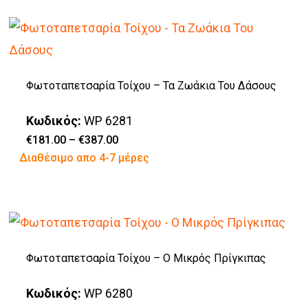
προϊόν
επιλεγούν
έχει
στη
πολλαπλές
σελίδα
παραλλαγές.
του
Φωτοταπετσαρία Τοίχου – Τα Ζωάκια Του Δάσους
Οι
προϊόντος
επιλογές
Κωδικός:
WP 6281
μπορούν
Price
€
181.00
–
€
387.00
range:
Αυτό
Διαθέσιμο απο 4-7 μέρες
να
€181.00
through
το
επιλεγούν
€387.00
προϊόν
στη
έχει
σελίδα
πολλαπλές
του
Φωτοταπετσαρία Τοίχου – Ο Μικρός Πρίγκιπας
παραλλαγές.
προϊόντος
Οι
Κωδικός:
WP 6280