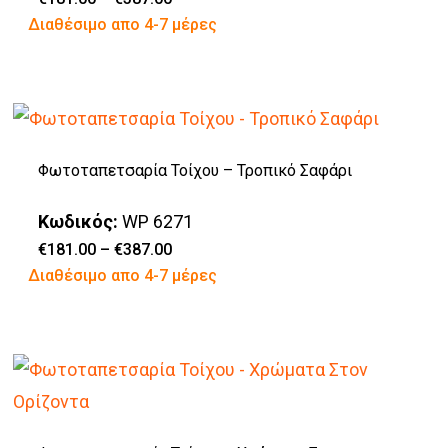
range:
Αυτό
Διαθέσιμο απο 4-7 μέρες
να
€181.00
through
το
επιλεγούν
€387.00
προϊόν
στη
έχει
σελίδα
πολλαπλές
του
Φωτοταπετσαρία Τοίχου – Τροπικό Σαφάρι
παραλλαγές.
προϊόντος
Οι
Κωδικός:
WP 6271
επιλογές
Price
€
181.00
–
€
387.00
range:
Αυτό
Διαθέσιμο απο 4-7 μέρες
μπορούν
€181.00
through
το
να
€387.00
προϊόν
επιλεγούν
έχει
στη
πολλαπλές
σελίδα
παραλλαγές.
του