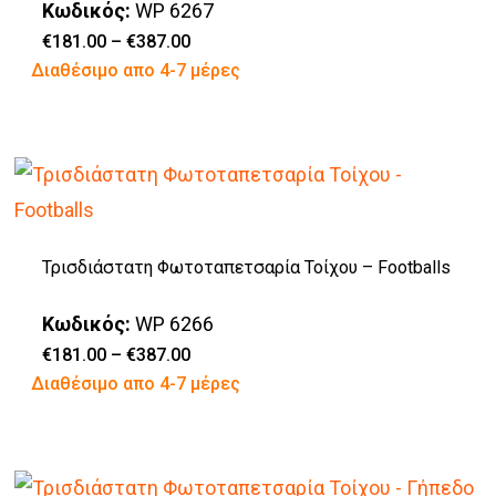
επιλογές
Κωδικός:
WP 6267
μπορούν
Price
€
181.00
–
€
387.00
range:
Αυτό
Διαθέσιμο απο 4-7 μέρες
να
€181.00
through
το
επιλεγούν
€387.00
προϊόν
στη
έχει
σελίδα
πολλαπλές
του
παραλλαγές.
προϊόντος
Τρισδιάστατη Φωτοταπετσαρία Τοίχου – Footballs
Οι
επιλογές
Κωδικός:
WP 6266
μπορούν
Price
€
181.00
–
€
387.00
range:
Αυτό
Διαθέσιμο απο 4-7 μέρες
να
€181.00
through
το
επιλεγούν
€387.00
προϊόν
στη
έχει
σελίδα