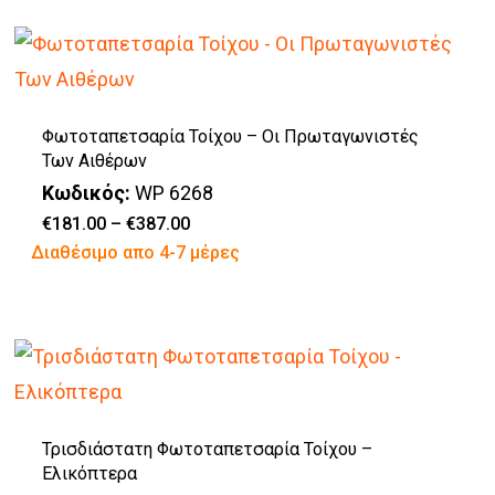
προϊόν
στη
έχει
σελίδα
πολλαπλές
του
παραλλαγές.
προϊόντος
Φωτοταπετσαρία Τοίχου – Οι Πρωταγωνιστές
Οι
Των Αιθέρων
επιλογές
Κωδικός:
WP 6268
μπορούν
Price
€
181.00
–
€
387.00
range:
Αυτό
Διαθέσιμο απο 4-7 μέρες
να
€181.00
through
το
επιλεγούν
€387.00
προϊόν
στη
έχει
σελίδα
πολλαπλές
του
παραλλαγές.
προϊόντος
Τρισδιάστατη Φωτοταπετσαρία Τοίχου –
Οι
Ελικόπτερα