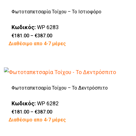
πολλαπλές
σελίδα
Φωτοταπετσαρία Τοίχου – Το Ιστιοφόρο
παραλλαγές.
του
Οι
προϊόντος
Κωδικός:
WP 6283
επιλογές
Price
€
181.00
–
€
387.00
range:
Αυτό
Διαθέσιμο απο 4-7 μέρες
μπορούν
€181.00
through
το
να
€387.00
προϊόν
επιλεγούν
έχει
στη
πολλαπλές
σελίδα
Φωτοταπετσαρία Τοίχου – Το Δεντρόσπιτο
παραλλαγές.
του
Οι
προϊόντος
Κωδικός:
WP 6282
επιλογές
Price
€
181.00
–
€
387.00
range:
Αυτό
Διαθέσιμο απο 4-7 μέρες
μπορούν
€181.00
through
το
να
€387.00