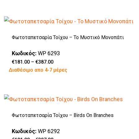
το
να
€387.00
προϊόν
επιλεγούν
έχει
στη
πολλαπλές
σελίδα
Φωτοταπετσαρία Τοίχου – Το Μυστικό Μονοπάτι
παραλλαγές.
του
Οι
προϊόντος
Κωδικός:
WP 6293
επιλογές
Price
€
181.00
–
€
387.00
range:
Αυτό
Διαθέσιμο απο 4-7 μέρες
μπορούν
€181.00
through
το
να
€387.00
προϊόν
επιλεγούν
έχει
στη
πολλαπλές
σελίδα
Φωτοταπετσαρία Τοίχου – Birds On Branches
παραλλαγές.
του
Οι
προϊόντος
Κωδικός:
WP 6292
επιλογές