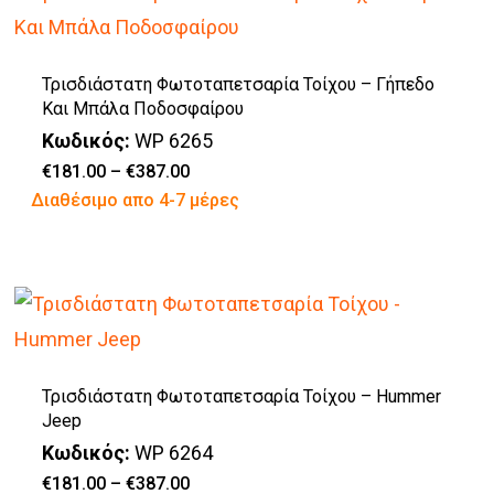
πολλαπλές
του
παραλλαγές.
προϊόντος
Τρισδιάστατη Φωτοταπετσαρία Τοίχου – Γήπεδο
Οι
Και Μπάλα Ποδοσφαίρου
επιλογές
Κωδικός:
WP 6265
μπορούν
Price
€
181.00
–
€
387.00
range:
Αυτό
Διαθέσιμο απο 4-7 μέρες
να
€181.00
through
το
επιλεγούν
€387.00
προϊόν
στη
έχει
σελίδα
πολλαπλές
του
παραλλαγές.
προϊόντος
Τρισδιάστατη Φωτοταπετσαρία Τοίχου – Hummer
Οι
Jeep
επιλογές
Κωδικός:
WP 6264
μπορούν
Price
€
181.00
–
€
387.00