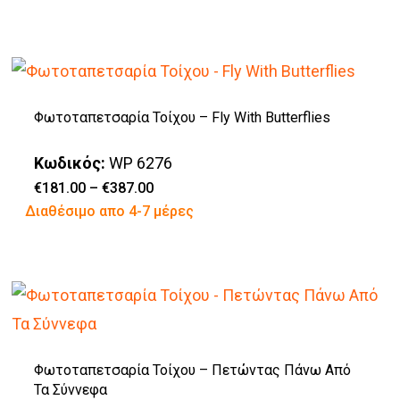
through
το
επιλεγούν
€387.00
προϊόν
στη
έχει
σελίδα
πολλαπλές
του
Φωτοταπετσαρία Τοίχου – Fly With Butterflies
παραλλαγές.
προϊόντος
Οι
Κωδικός:
WP 6276
επιλογές
Price
€
181.00
–
€
387.00
range:
Αυτό
Διαθέσιμο απο 4-7 μέρες
μπορούν
€181.00
through
το
να
€387.00
προϊόν
επιλεγούν
έχει
στη
πολλαπλές
σελίδα
παραλλαγές.
του
Φωτοταπετσαρία Τοίχου – Πετώντας Πάνω Από
Οι
προϊόντος
Τα Σύννεφα