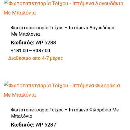
έχει
στη
πολλαπλές
σελίδα
παραλλαγές.
του
Φωτοταπετσαρία Τοίχου – Ιπτάμενα Λαγουδάκια
Οι
προϊόντος
Με Μπαλόνια
επιλογές
Κωδικός:
WP 6288
μπορούν
Price
€
181.00
–
€
387.00
range:
Αυτό
Διαθέσιμο απο 4-7 μέρες
να
€181.00
through
το
επιλεγούν
€387.00
προϊόν
στη
έχει
σελίδα
πολλαπλές
του
παραλλαγές.
προϊόντος
Φωτοταπετσαρία Τοίχου – Ιπτάμενα Φιλαράκια Με
Οι
Μπαλόνια
επιλογές
Κωδικός:
WP 6287