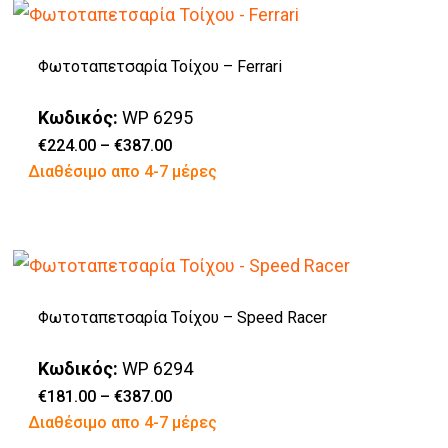
έχει
στη
πολλαπλές
σελίδα
Φωτοταπετσαρία Τοίχου – Ferrari
παραλλαγές.
του
Οι
προϊόντος
Κωδικός:
WP 6295
επιλογές
Price
€
224.00
–
€
387.00
range:
Αυτό
Διαθέσιμο απο 4-7 μέρες
μπορούν
€224.00
through
το
να
€387.00
προϊόν
επιλεγούν
έχει
στη
πολλαπλές
σελίδα
Φωτοταπετσαρία Τοίχου – Speed Racer
παραλλαγές.
του
Οι
προϊόντος
Κωδικός:
WP 6294
επιλογές
Price
€
181.00
–
€
387.00
range:
Αυτό
Διαθέσιμο απο 4-7 μέρες
μπορούν
€181.00
through