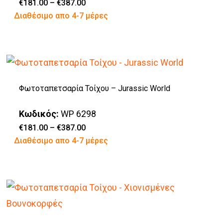
Price
€
181.00
–
€
387.00
range:
Αυτό
Διαθέσιμο απο 4-7 μέρες
€181.00
through
το
€387.00
προϊόν
έχει
πολλαπλές
Φωτοταπετσαρία Τοίχου – Jurassic World
παραλλαγές.
Οι
Κωδικός:
WP 6298
επιλογές
Price
€
181.00
–
€
387.00
range:
Αυτό
Διαθέσιμο απο 4-7 μέρες
μπορούν
€181.00
through
το
να
€387.00
προϊόν
επιλεγούν
έχει
στη
πολλαπλές
σελίδα
παραλλαγές.
του