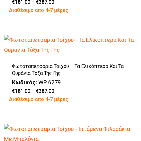
επιλογές
Price
€
181.00
–
€
387.00
range:
Αυτό
Διαθέσιμο απο 4-7 μέρες
μπορούν
€181.00
through
το
να
€387.00
προϊόν
επιλεγούν
έχει
στη
πολλαπλές
σελίδα
παραλλαγές.
του
Φωτοταπετσαρία Τοίχου – Τα Ελικόπτερα Και Τα
Οι
προϊόντος
Ουράνια Τόξα Της Γης
επιλογές
Κωδικός:
WP 6279
μπορούν
Price
€
181.00
–
€
387.00
range:
Αυτό
Διαθέσιμο απο 4-7 μέρες
να
€181.00
through
το
επιλεγούν
€387.00
προϊόν
στη
έχει
σελίδα
πολλαπλές
του