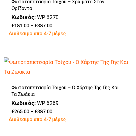
Φωτοταπετσαρία Τοίχου – Χρώματα Στον
Οι
προϊόντος
Ορίζοντα
επιλογές
Κωδικός:
WP 6270
μπορούν
Price
€
181.00
–
€
387.00
range:
Αυτό
Διαθέσιμο απο 4-7 μέρες
να
€181.00
through
το
επιλεγούν
€387.00
προϊόν
στη
έχει
σελίδα
πολλαπλές
του
παραλλαγές.
προϊόντος
Φωτοταπετσαρία Τοίχου – Ο Χάρτης Της Γης Και
Οι
Τα Ζωάκια
επιλογές
Κωδικός:
WP 6269
μπορούν
Price
€
265.00
–
€
387.00
range:
Αυτό
Διαθέσιμο απο 4-7 μέρες
να
€265.00
through
το
επιλεγούν
€387.00