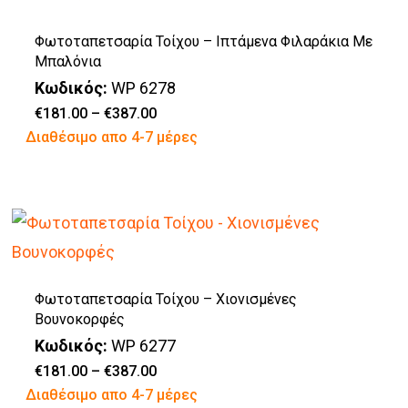
παραλλαγές.
προϊόντος
Φωτοταπετσαρία Τοίχου – Ιπτάμενα Φιλαράκια Με
Οι
Μπαλόνια
επιλογές
Κωδικός:
WP 6278
μπορούν
Price
€
181.00
–
€
387.00
range:
Αυτό
Διαθέσιμο απο 4-7 μέρες
να
€181.00
through
το
επιλεγούν
€387.00
προϊόν
στη
έχει
σελίδα
πολλαπλές
του
παραλλαγές.
προϊόντος
Φωτοταπετσαρία Τοίχου – Χιονισμένες
Οι
Βουνοκορφές
επιλογές
Κωδικός:
WP 6277
μπορούν
Price
€
181.00
–
€
387.00
range:
Αυτό
Διαθέσιμο απο 4-7 μέρες
να
€181.00