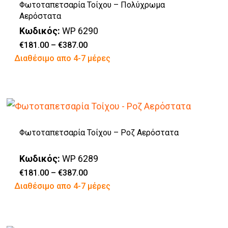
Φωτοταπετσαρία Τοίχου – Πολύχρωμα
Οι
προϊόντος
Αερόστατα
επιλογές
Κωδικός:
WP 6290
μπορούν
Price
€
181.00
–
€
387.00
range:
Αυτό
Διαθέσιμο απο 4-7 μέρες
να
€181.00
through
το
επιλεγούν
€387.00
προϊόν
στη
έχει
σελίδα
πολλαπλές
του
Φωτοταπετσαρία Τοίχου – Ροζ Αερόστατα
παραλλαγές.
προϊόντος
Οι
Κωδικός:
WP 6289
επιλογές
Price
€
181.00
–
€
387.00
range:
Αυτό
Διαθέσιμο απο 4-7 μέρες
μπορούν
€181.00
through
το
να
€387.00
προϊόν
επιλεγούν