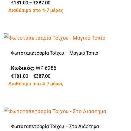
μπορούν
Price
€
181.00
–
€
387.00
range:
Αυτό
Διαθέσιμο απο 4-7 μέρες
να
€181.00
through
το
επιλεγούν
€387.00
προϊόν
στη
έχει
σελίδα
πολλαπλές
του
Φωτοταπετσαρία Τοίχου – Μαγικό Τοπίο
παραλλαγές.
προϊόντος
Οι
Κωδικός:
WP 6286
επιλογές
Price
€
181.00
–
€
387.00
range:
Αυτό
Διαθέσιμο απο 4-7 μέρες
μπορούν
€181.00
through
το
να
€387.00
προϊόν
επιλεγούν
έχει
στη
πολλαπλές
σελίδα
Φωτοταπετσαρία Τοίχου – Στο Διάστημα
παραλλαγές.