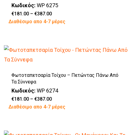
επιλογές
Κωδικός:
WP 6275
μπορούν
Price
€
181.00
–
€
387.00
range:
Αυτό
Διαθέσιμο απο 4-7 μέρες
να
€181.00
through
το
επιλεγούν
€387.00
προϊόν
στη
έχει
σελίδα
πολλαπλές
του
παραλλαγές.
προϊόντος
Φωτοταπετσαρία Τοίχου – Πετώντας Πάνω Από
Οι
Τα Σύννεφα
επιλογές
Κωδικός:
WP 6274
μπορούν
Price
€
181.00
–
€
387.00
range:
Αυτό
Διαθέσιμο απο 4-7 μέρες
να
€181.00
through
το
επιλεγούν
€387.00
προϊόν
στη
έχει