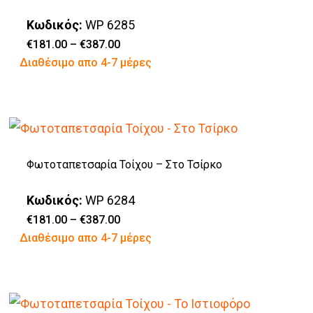
του
Οι
προϊόντος
Κωδικός:
WP 6285
επιλογές
Price
€
181.00
–
€
387.00
range:
Αυτό
Διαθέσιμο απο 4-7 μέρες
μπορούν
€181.00
through
το
να
€387.00
προϊόν
επιλεγούν
έχει
στη
πολλαπλές
σελίδα
Φωτοταπετσαρία Τοίχου – Στο Τσίρκο
παραλλαγές.
του
Οι
προϊόντος
Κωδικός:
WP 6284
επιλογές
Price
€
181.00
–
€
387.00
range:
Αυτό
Διαθέσιμο απο 4-7 μέρες
μπορούν
€181.00
through
το
να
€387.00
προϊόν
επιλεγούν
έχει
στη