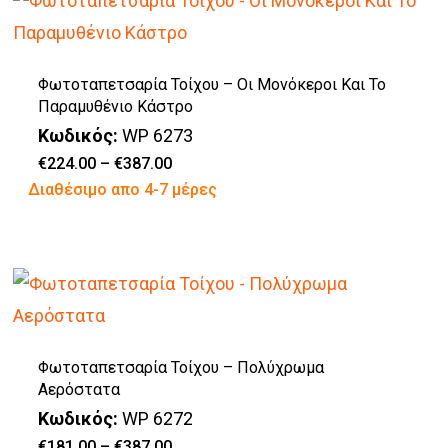
σελίδα
πολλαπλές
του
παραλλαγές.
προϊόντος
Φωτοταπετσαρία Τοίχου – Οι Μονόκεροι Και Το
Οι
Παραμυθένιο Κάστρο
επιλογές
Κωδικός:
WP 6273
μπορούν
Price
€
224.00
–
€
387.00
range:
Αυτό
Διαθέσιμο απο 4-7 μέρες
να
€224.00
through
το
επιλεγούν
€387.00
προϊόν
στη
έχει
σελίδα
πολλαπλές
του
παραλλαγές.
προϊόντος
Φωτοταπετσαρία Τοίχου – Πολύχρωμα
Οι
Αερόστατα
επιλογές
Κωδικός:
WP 6272
μπορούν
Price
€
181.00
–
€
387.00