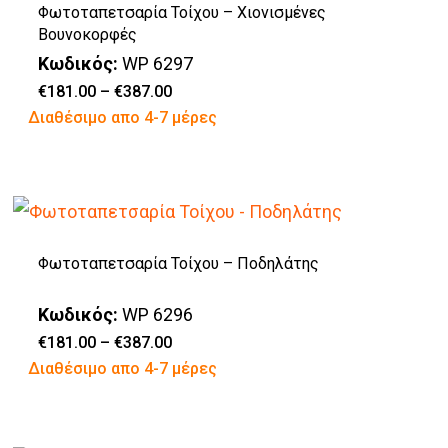
Φωτοταπετσαρία Τοίχου – Χιονισμένες
Οι
προϊόντος
Βουνοκορφές
επιλογές
Κωδικός:
WP 6297
μπορούν
Price
€
181.00
–
€
387.00
range:
Αυτό
Διαθέσιμο απο 4-7 μέρες
να
€181.00
through
το
επιλεγούν
€387.00
προϊόν
στη
έχει
σελίδα
πολλαπλές
του
Φωτοταπετσαρία Τοίχου – Ποδηλάτης
παραλλαγές.
προϊόντος
Οι
Κωδικός:
WP 6296
επιλογές
Price
€
181.00
–
€
387.00
range:
Αυτό
Διαθέσιμο απο 4-7 μέρες
μπορούν
€181.00
through
το
να
€387.00
προϊόν
επιλεγούν