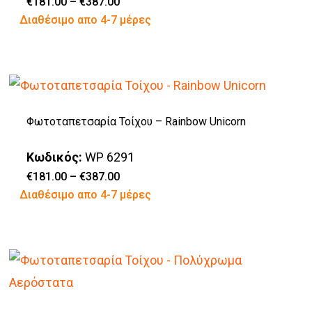
Price
€
181.00
–
€
387.00
range:
Αυτό
Διαθέσιμο απο 4-7 μέρες
μπορούν
€181.00
through
το
να
€387.00
προϊόν
επιλεγούν
έχει
στη
πολλαπλές
σελίδα
Φωτοταπετσαρία Τοίχου – Rainbow Unicorn
παραλλαγές.
του
Οι
προϊόντος
Κωδικός:
WP 6291
επιλογές
Price
€
181.00
–
€
387.00
range:
Αυτό
Διαθέσιμο απο 4-7 μέρες
μπορούν
€181.00
through
το
να
€387.00
προϊόν
επιλεγούν
έχει
στη
πολλαπλές
σελίδα
παραλλαγές.
του